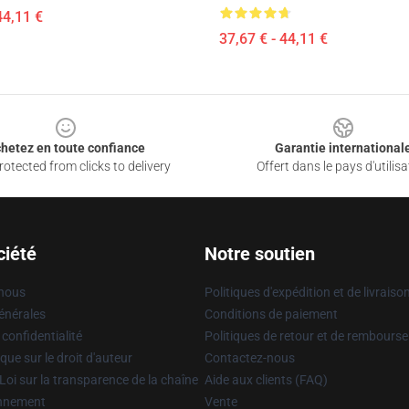
44,11 €
37,67 € - 44,11 €
hetez en toute confiance
Garantie international
otected from clicks to delivery
Offert dans le pays d'utilisa
ciété
Notre soutien
 nous
Politiques d'expédition et de livraiso
énérales
Conditions de paiement
 confidentialité
Politiques de retour et de rembours
que sur le droit d'auteur
Contactez-nous
Loi sur la transparence de la chaîne
Aide aux clients (FAQ)
onnement
Vente