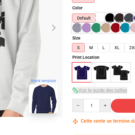
Color
Default
Size
S
M
L
XL
2X
Print Location
blank template
Voir le guide des tailles
Quantity
Cette vente se termine 