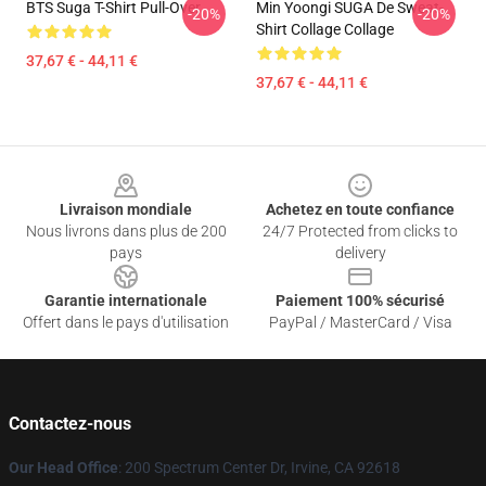
BTS Suga T-Shirt Pull-Over
Min Yoongi SUGA De Sweat-
-20%
-20%
Shirt Collage Collage
37,67 € - 44,11 €
37,67 € - 44,11 €
Footer
Livraison mondiale
Achetez en toute confiance
Nous livrons dans plus de 200
24/7 Protected from clicks to
pays
delivery
Garantie internationale
Paiement 100% sécurisé
Offert dans le pays d'utilisation
PayPal / MasterCard / Visa
Contactez-nous
Our Head Office
: 200 Spectrum Center Dr, Irvine, CA 92618