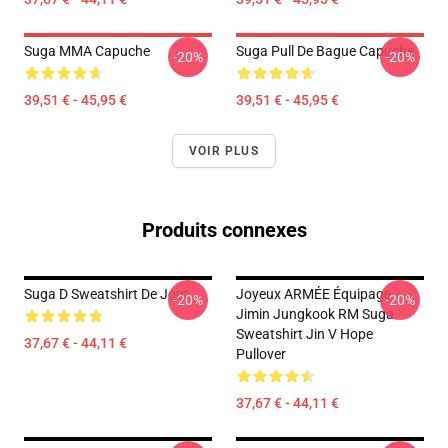
Suga MMA Capuche
Suga Pull De Bague Capuche
-20%
-20%
39,51 € - 45,95 €
39,51 € - 45,95 €
VOIR PLUS
Produits connexes
Suga D Sweatshirt De Jour
Joyeux ARMÉE Équipage
-20%
-20%
Jimin Jungkook RM Suga
Sweatshirt Jin V Hope
37,67 € - 44,11 €
Pullover
37,67 € - 44,11 €