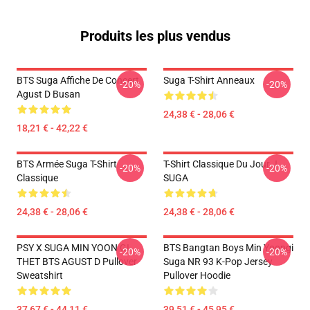
Produits les plus vendus
BTS Suga Affiche De Concert
Suga T-Shirt Anneaux
-20%
-20%
Agust D Busan
24,38 € - 28,06 €
18,21 € - 42,22 €
BTS Armée Suga T-Shirt
T-Shirt Classique Du Jour J
-20%
-20%
Classique
SUGA
24,38 € - 28,06 €
24,38 € - 28,06 €
PSY X SUGA MIN YOON GI
BTS Bangtan Boys Min Yoongi
-20%
-20%
THET BTS AGUST D Pullover
Suga NR 93 K-Pop Jersey
Sweatshirt
Pullover Hoodie
37,67 € - 44,11 €
39,51 € - 45,95 €