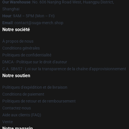
Our Warehouse
: No. 606 Nanjing Road West, Huangpu District,
Shanghai
Hour
: 9AM – 5PM (Mon – Fri)
Email
: contact@suga-merch.shop
Notre société
À propos de nous
Conditions générales
Politiques de confidentialité
DMCA - Politique sur le droit d'auteur
C.A. SB657 : Loi sur la transparence de la chaîne d'approvisionnement
Notre soutien
Politiques d'expédition et de livraison
Conditions de paiement
Politiques de retour et de remboursement
Contactez-nous
Aide aux clients (FAQ)
Vente
Notre magasin