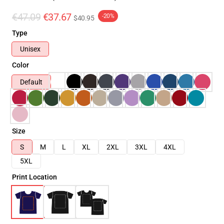
€47.09
€37.67
-20%
$40.95
Type
Unisex
Color
Default
Size
S
M
L
XL
2XL
3XL
4XL
5XL
Print Location