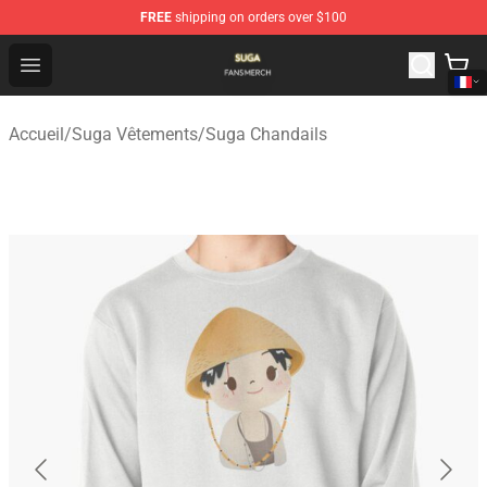
FREE
shipping on orders over $100
Suga Shop - Official Suga Merchandise Store
Open menu
Accueil
/
Suga Vêtements
/
Suga Chandails