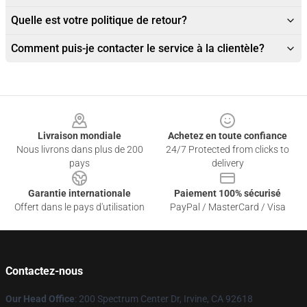
Quelle est votre politique de retour?
Comment puis-je contacter le service à la clientèle?
Footer
Livraison mondiale
Achetez en toute confiance
Nous livrons dans plus de 200
24/7 Protected from clicks to
pays
delivery
Garantie internationale
Paiement 100% sécurisé
Offert dans le pays d'utilisation
PayPal / MasterCard / Visa
Contactez-nous
Our Head Office
: 200 Spectrum Center Dr, Irvine, CA 92618