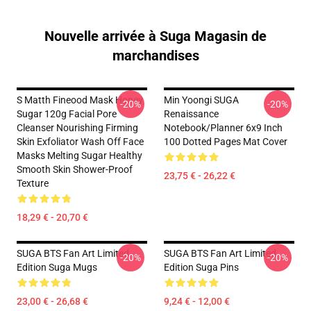
Nouvelle arrivée à Suga Magasin de
marchandises
S Matth Fineood Mask Honey
Min Yoongi SUGA
-20%
-20%
Sugar 120g Facial Pore
Renaissance
Cleanser Nourishing Firming
Notebook/Planner 6x9 Inch
Skin Exfoliator Wash Off Face
100 Dotted Pages Mat Cover
Masks Melting Sugar Healthy
Smooth Skin Shower-Proof
23,75 € - 26,22 €
Texture
18,29 € - 20,70 €
SUGA BTS Fan Art Limited
SUGA BTS Fan Art Limited
-20%
-20%
Edition Suga Mugs
Edition Suga Pins
23,00 € - 26,68 €
9,24 € - 12,00 €