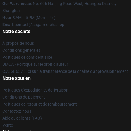
Our Warehouse
: No. 606 Nanjing Road West, Huangpu District,
Shanghai
Hour
: 9AM – 5PM (Mon – Fri)
Email
: contact@suga-merch.shop
Notre société
À propos de nous
Conditions générales
Politiques de confidentialité
DMCA - Politique sur le droit d'auteur
C.A. SB657 : Loi sur la transparence de la chaîne d'approvisionnement
Notre soutien
Politiques d'expédition et de livraison
Conditions de paiement
Politiques de retour et de remboursement
Contactez-nous
Aide aux clients (FAQ)
Vente