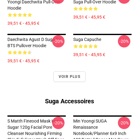
Yoongi Daechwita Pull-Over
Suga Pull-Over Hoodie
Hoodie
39,51 € - 45,95 €
39,51 € - 45,95 €
Daechwita Agust D Suga De
Suga Capuche
-20%
-20%
BTS Pullover Hoodie
39,51 € - 45,95 €
39,51 € - 45,95 €
VOIR PLUS
Suga Accessoires
S Matth Fineood Mask Honey
Min Yoongi SUGA
-20%
-20%
Sugar 120g Facial Pore
Renaissance
Cleanser Nourishing Firming
Notebook/Planner 6x9 Inch