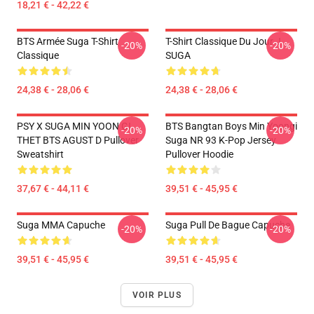
18,21 € - 42,22 €
BTS Armée Suga T-Shirt
T-Shirt Classique Du Jour J
-20%
-20%
Classique
SUGA
24,38 € - 28,06 €
24,38 € - 28,06 €
PSY X SUGA MIN YOON GI
BTS Bangtan Boys Min Yoongi
-20%
-20%
THET BTS AGUST D Pullover
Suga NR 93 K-Pop Jersey
Sweatshirt
Pullover Hoodie
37,67 € - 44,11 €
39,51 € - 45,95 €
Suga MMA Capuche
Suga Pull De Bague Capuche
-20%
-20%
39,51 € - 45,95 €
39,51 € - 45,95 €
VOIR PLUS