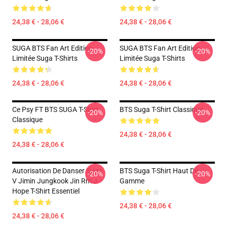
24,38 € - 28,06 €
24,38 € - 28,06 €
SUGA BTS Fan Art Edition
SUGA BTS Fan Art Edition
-20%
-20%
Limitée Suga T-Shirts
Limitée Suga T-Shirts
24,38 € - 28,06 €
24,38 € - 28,06 €
Ce Psy FT BTS SUGA T-Shirt
BTS Suga T-Shirt Classique
-20%
-20%
Classique
24,38 € - 28,06 €
24,38 € - 28,06 €
Autorisation De Danser Suga
BTS Suga T-Shirt Haut De
-20%
-20%
V Jimin Jungkook Jin Rm J-
Gamme
Hope T-Shirt Essentiel
24,38 € - 28,06 €
24,38 € - 28,06 €