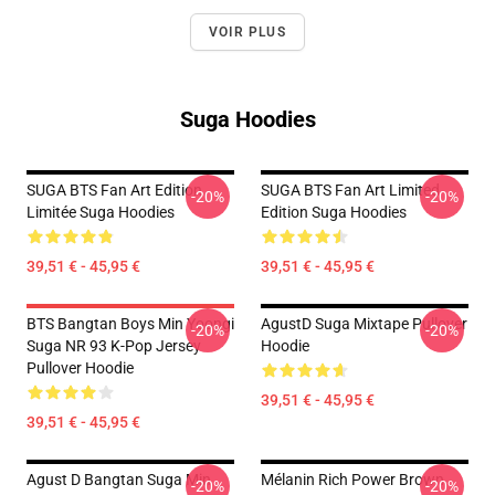
VOIR PLUS
Suga Hoodies
SUGA BTS Fan Art Edition
SUGA BTS Fan Art Limited
-20%
-20%
Limitée Suga Hoodies
Edition Suga Hoodies
39,51 € - 45,95 €
39,51 € - 45,95 €
BTS Bangtan Boys Min Yoongi
AgustD Suga Mixtape Pullover
-20%
-20%
Suga NR 93 K-Pop Jersey
Hoodie
Pullover Hoodie
39,51 € - 45,95 €
39,51 € - 45,95 €
Agust D Bangtan Suga Min
Mélanin Rich Power Brown
-20%
-20%