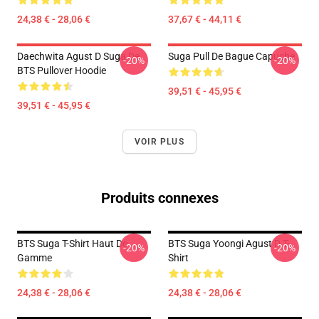
24,38 € - 28,06 €
37,67 € - 44,11 €
Daechwita Agust D Suga De
Suga Pull De Bague Capuche
-20%
-20%
BTS Pullover Hoodie
39,51 € - 45,95 €
39,51 € - 45,95 €
VOIR PLUS
Produits connexes
BTS Suga T-Shirt Haut De
BTS Suga Yoongi Agust D T-
-20%
-20%
Gamme
Shirt
24,38 € - 28,06 €
24,38 € - 28,06 €