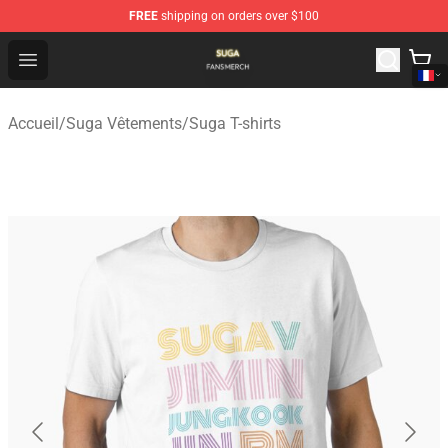
FREE
shipping on orders over $100
Suga Shop - Official Suga Merchandise Store
Open menu
Accueil
/
Suga Vêtements
/
Suga T-shirts