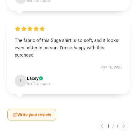
Verified owner
The fabric of this Suga shirt is so soft, and it looks
even better in person. I’m so happy with this
purchase!
Apr 10, 2025
Lacey
L
Verified owner
Write your review
1
/
1