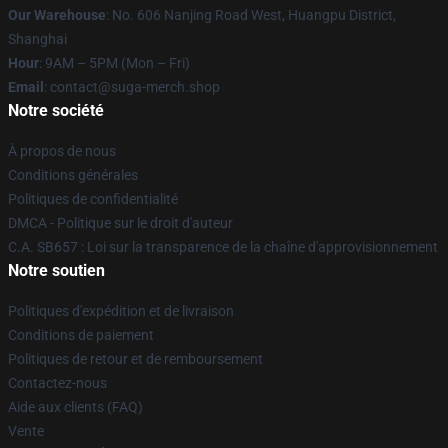
Our Warehouse
: No. 606 Nanjing Road West, Huangpu District,
Shanghai
Hour
: 9AM – 5PM (Mon – Fri)
Email
: contact@suga-merch.shop
Notre société
À propos de nous
Conditions générales
Politiques de confidentialité
DMCA - Politique sur le droit d'auteur
C.A. SB657 : Loi sur la transparence de la chaîne d'approvisionnement
Notre soutien
Politiques d'expédition et de livraison
Conditions de paiement
Politiques de retour et de remboursement
Contactez-nous
Aide aux clients (FAQ)
Vente