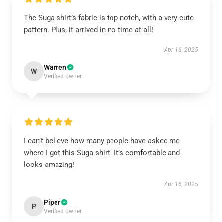
The Suga shirt’s fabric is top-notch, with a very cute
pattern. Plus, it arrived in no time at all!
Apr 16, 2025
Warren
W
Verified owner
I can’t believe how many people have asked me
where I got this Suga shirt. It’s comfortable and
looks amazing!
Apr 16, 2025
Piper
P
Verified owner