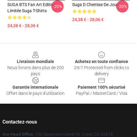
SUGA BTS Fan Art Edition
Suga D Chemise De Jour
-20%
-20%
Limitée Suga T-Shirts
24,38 € - 28,06 €
24,38 € - 28,06 €
Footer
Livraison mondiale
Achetez en toute confiance
Nous livrons dans plus de 200
24/7 Protected from clicks to
pays
delivery
Garantie internationale
Paiement 100% sécurisé
Offert dans le pays d'utilisation
PayPal / MasterCard / Visa
Contactez-nous
Our Head Office
: 200 Spectrum Center Dr, Irvine, CA 92618