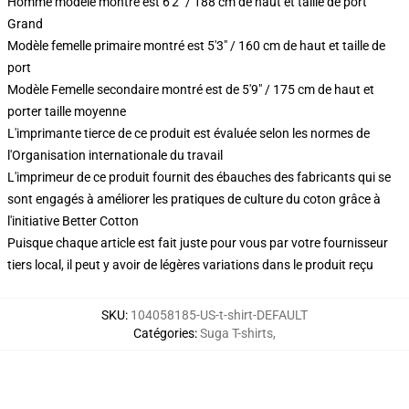
Homme modèle montré est 6'2" / 188 cm de haut et taille de port
Grand
Modèle femelle primaire montré est 5'3" / 160 cm de haut et taille de
port
Modèle Femelle secondaire montré est de 5'9" / 175 cm de haut et
porter taille moyenne
L'imprimante tierce de ce produit est évaluée selon les normes de
l'Organisation internationale du travail
L'imprimeur de ce produit fournit des ébauches des fabricants qui se
sont engagés à améliorer les pratiques de culture du coton grâce à
l'initiative Better Cotton
Puisque chaque article est fait juste pour vous par votre fournisseur
tiers local, il peut y avoir de légères variations dans le produit reçu
SKU
:
104058185-US-t-shirt-DEFAULT
Catégories
:
Suga T-shirts
,