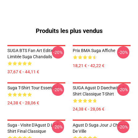
Produits les plus vendus
SUGA BTS Fan Art Edition
Prix BMA Suga Affiche
-20%
-20%
Limitée Suga Chandails
18,21 € - 42,22 €
37,67 € - 44,11 €
Suga T-Shirt Tour Essential
SUGA Agust D Daechwita T-
-20%
-20%
Shirt Classique T-Shirt
24,38 € - 28,06 €
24,38 € - 28,06 €
Suga - Visite D'Agust D Le T-
Agust D Suga Jour J Chemise
-20%
-20%
Shirt Final Classique
De Ville