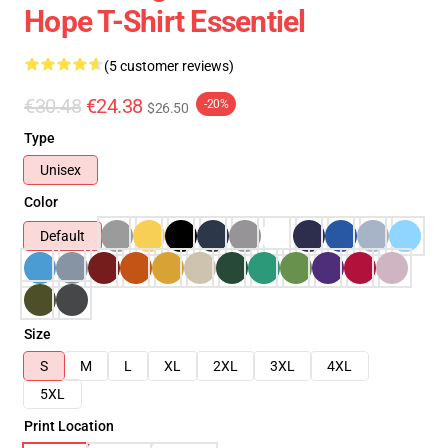
Hope T-Shirt Essentiel
(5 customer reviews)
€30.48
€24.38
-20%
$26.50
Type
Unisex
Color
Default
Size
S
M
L
XL
2XL
3XL
4XL
5XL
Print Location