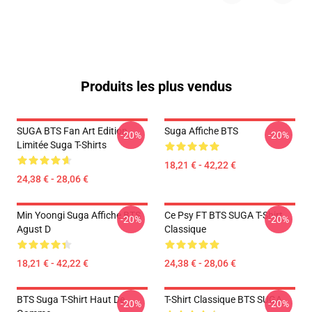
Produits les plus vendus
SUGA BTS Fan Art Edition
Suga Affiche BTS
-20%
-20%
Limitée Suga T-Shirts
18,21 € - 42,22 €
24,38 € - 28,06 €
Min Yoongi Suga Affiche BTS
Ce Psy FT BTS SUGA T-Shirt
-20%
-20%
Agust D
Classique
18,21 € - 42,22 €
24,38 € - 28,06 €
BTS Suga T-Shirt Haut De
T-Shirt Classique BTS SUGA
-20%
-20%