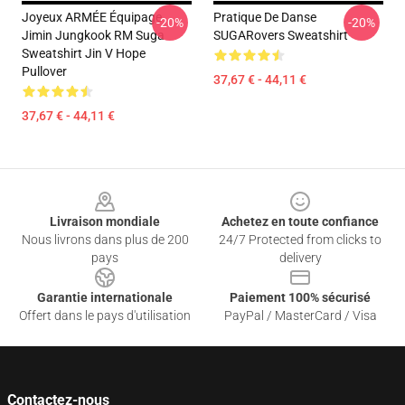
Joyeux ARMÉE Équipage
Pratique De Danse
-20%
-20%
Jimin Jungkook RM Suga
SUGARovers Sweatshirt
Sweatshirt Jin V Hope
Pullover
37,67 € - 44,11 €
37,67 € - 44,11 €
Footer
Livraison mondiale
Achetez en toute confiance
Nous livrons dans plus de 200
24/7 Protected from clicks to
pays
delivery
Garantie internationale
Paiement 100% sécurisé
Offert dans le pays d'utilisation
PayPal / MasterCard / Visa
Contactez-nous