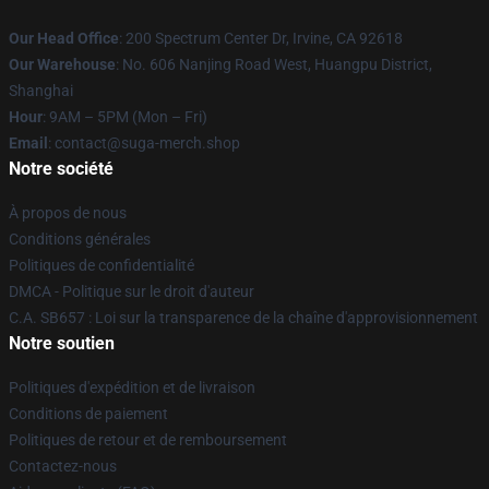
Our Head Office
: 200 Spectrum Center Dr, Irvine, CA 92618
Our Warehouse
: No. 606 Nanjing Road West, Huangpu District,
Shanghai
Hour
: 9AM – 5PM (Mon – Fri)
Email
: contact@suga-merch.shop
Notre société
À propos de nous
Conditions générales
Politiques de confidentialité
DMCA - Politique sur le droit d'auteur
C.A. SB657 : Loi sur la transparence de la chaîne d'approvisionnement
Notre soutien
Politiques d'expédition et de livraison
Conditions de paiement
Politiques de retour et de remboursement
Contactez-nous