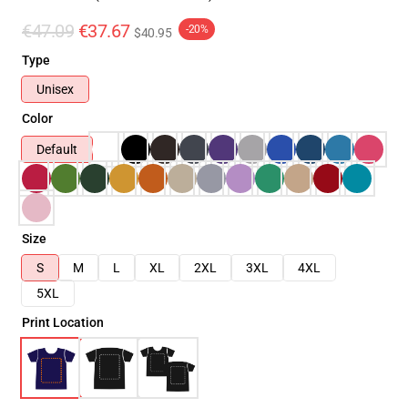
€47.09
€37.67
-20%
$40.95
Type
Unisex
Color
Default
Size
S
M
L
XL
2XL
3XL
4XL
5XL
Print Location