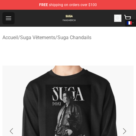
FREE
shipping on orders over $100
Suga Shop - Official Suga Merchandise Store
Open menu
Accueil
/
Suga Vêtements
/
Suga Chandails