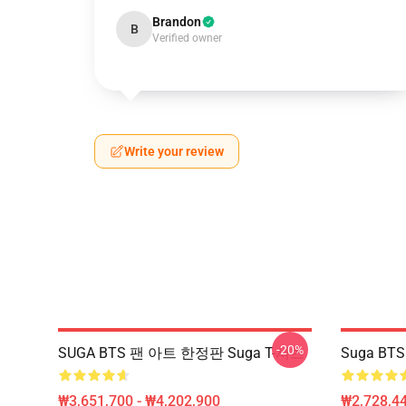
Brandon
B
Verified owner
Write your review
-20%
SUGA BTS 팬 아트 한정판 Suga T-셔츠
Suga BT
₩3,651,700 - ₩4,202,900
₩2,728,44