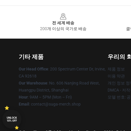
Footer
전 세계 배송
200개 이상의 국가로 배송
클
기타 제품
우리의 
Our Head Office
: 200 Spectrum Center Dr, Irvine,
제품 정보
CA 92618
이용 약관
Our Warehouse
: No. 606 Nanjing Road West,
개인 정보 정
Huangpu District, Shanghai
DMCA - 저
Hour
: 9AM – 5PM (Mon – Fri)
모델 번호: 
Email
: contact@suga-merch.shop
UNLOCK
10% OFF