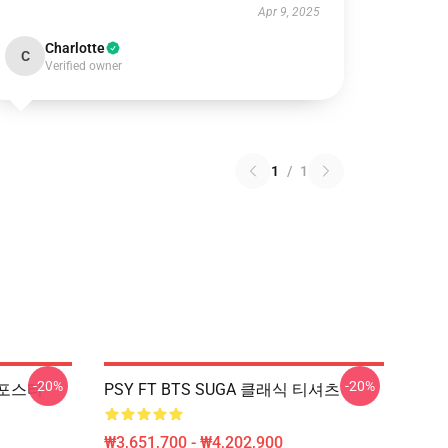
Apr 9, 2025
Charlotte
C
Verified owner
1
/
1
-20%
-20%
D 포스터
PSY FT BTS SUGA 클래식 티셔츠
₩3,651,700 - ₩4,202,900