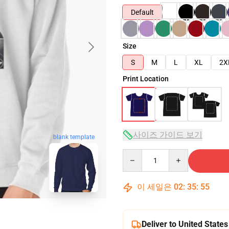
Default
Size
S
M
L
XL
2X
Print Location
사이즈 가이드 보기
blank template
Quantity
이 세일은
02
:
35
:
54
Deliver to United States