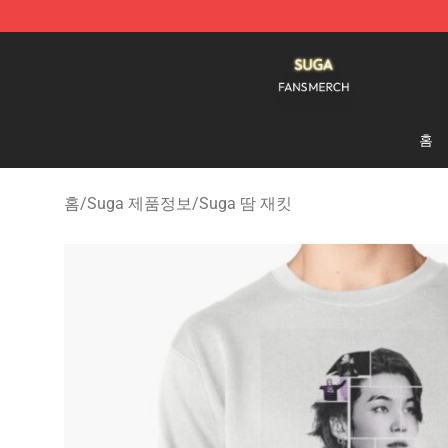
Suga Shop - Official Suga Merchandise Store
홈
홈
/
Suga 제품정보
/
Suga 땀 재킷