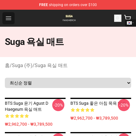
FREE
shipping on orders over $100
Suga Shop - Official Suga Merchandise Store
Open menu
Suga 욕실 매트
홈
/
Suga (주)
/
Suga 욕실 매트
BTS Suga 윤기 Agust D
BTS Suga 좋은 아침 목욕 매트
-20%
-20%
Haegeum 욕실 매트
₩2,962,700 - ₩3,789,500
₩2,962,700 - ₩3,789,500