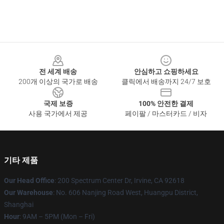
Footer
전 세계 배송
안심하고 쇼핑하세요
200개 이상의 국가로 배송
클릭에서 배송까지 24/7 보호
국제 보증
100% 안전한 결제
사용 국가에서 제공
페이팔 / 마스터카드 / 비자
기타 제품
Our Head Office
: 200 Spectrum Center Dr, Irvine, CA 92618
Our Warehouse
: No. 606 Nanjing Road West, Huangpu District,
Shanghai
Hour
: 9AM – 5PM (Mon – Fri)