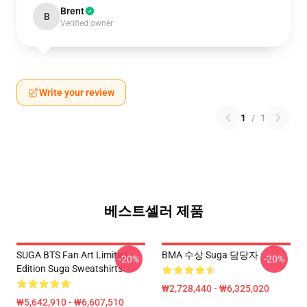
Brent
B
Verified owner
Write your review
1
/
1
베스트셀러 제품
SUGA BTS Fan Art Limited
BMA 수상 Suga 담당자 :
-20%
-20%
Edition Suga Sweatshirts
₩2,728,440 - ₩6,325,020
₩5,642,910 - ₩6,607,510