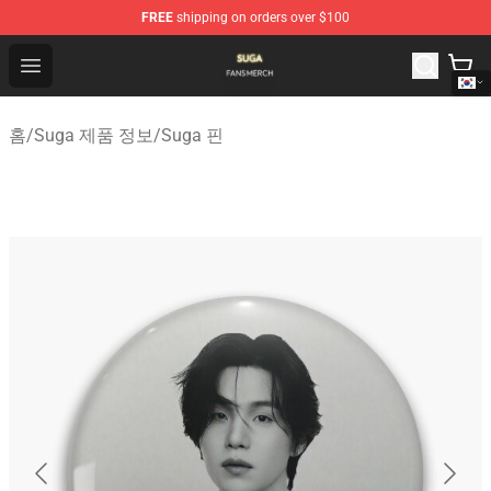
FREE
shipping on orders over $100
Suga Shop - Official Suga Merchandise Store
Open menu
홈
/
Suga 제품 정보
/
Suga 핀