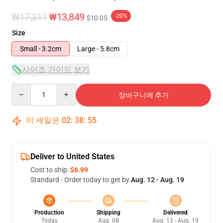
₩17,311
₩13,849
-20%
$10.05
Size
Small - 3.2cm
Large - 5.8cm
사이즈 가이드 보기
Quantity
장바구니에 추가
이 세일은
02
:
38
:
55
Deliver to United States
Cost to ship:
$6.99
Standard - Order today to get by
Aug. 12 - Aug. 19
Production
Shipping
Delivered
Today
Aug. 08
Aug. 12 - Aug. 19