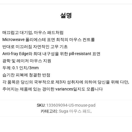
설명
매끄럽고 대기업, 마우스 패드처럼
Microweave 폴리에스테 표면 최적의 마우스 컨트롤
반대로 미끄러짐 자연적인 고무 기초
Anti-fray Edge와 최대 내구성을 위한 pill-resistant 표면
광학 및 레이저 마우스 지원
두께: 0.1 인치/3mm
습기찬 피복에 청결한 반점
각 품목은 당신의 국부적으로 제3자 성취자에 의하여 당신을 위해 다만,
주어지는 제품에 있는 경미한 variances일지도 모릅니다
SKU
:
133609094-US-mouse-pad
카테고리
:
Suga 마우스 패드
,