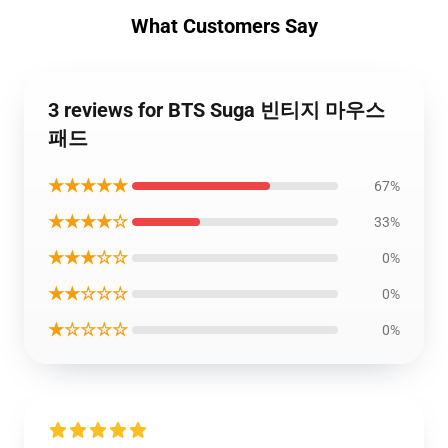
What Customers Say
3 reviews for BTS Suga 빈티지 마우스
패드
★★★★★
67%
★★★★☆
33%
★★★☆☆
0%
★★☆☆☆
0%
★☆☆☆☆
0%