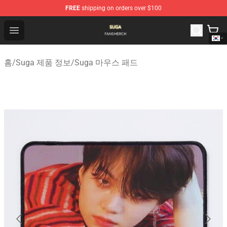
FREE
shipping on orders over $100
Suga Shop - Official Suga Merchandise Store
Open menu
홈
/
Suga 제품 정보
/
Suga 마우스 패드