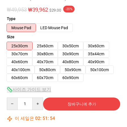
₩49,953
₩39,962
-20%
$29.00
Type
Mouse Pad
LED Mouse Pad
Size
25x30cm
25x60cm
30x50cm
30x60cm
30x70cm
30x80cm
30x90cm
35x44cm
40x60cm
40x70cm
40x80cm
40x90cm
40x100cm
50x80cm
50x90cm
50x100cm
60x60cm
60x70cm
60x90cm
사이즈 가이드 보기
Quantity
장바구니에 추가
이 세일은
02
:
51
:
54