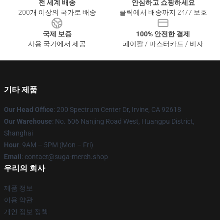
전 세계 배송
안심하고 쇼핑하세요
200개 이상의 국가로 배송
클릭에서 배송까지 24/7 보호
국제 보증
100% 안전한 결제
사용 국가에서 제공
페이팔 / 마스터카드 / 비자
기타 제품
Our Head Office
: 200 Spectrum Center Dr, Irvine, CA 92618
Our Warehouse
: No. 606 Nanjing Road West, Huangpu District,
Shanghai
Hour
: 9AM – 5PM (Mon – Fri)
Email
: contact@suga-merch.shop
우리의 회사
제품 정보
이용 약관
개인 정보 정책