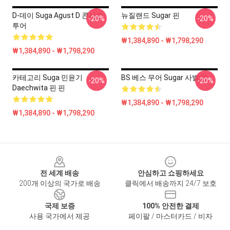
D-데이 Suga Agust D 콘서트
뉴질랜드 Sugar 핀
-20%
-20%
투어
₩1,384,890 - ₩1,798,290
₩1,384,890 - ₩1,798,290
카테고리 Suga 민윤기
BS 베스 무어 Sugar 사발 핀
-20%
-20%
Daechwita 핀 핀
₩1,384,890 - ₩1,798,290
₩1,384,890 - ₩1,798,290
Footer
전 세계 배송
안심하고 쇼핑하세요
200개 이상의 국가로 배송
클릭에서 배송까지 24/7 보호
국제 보증
100% 안전한 결제
사용 국가에서 제공
페이팔 / 마스터카드 / 비자