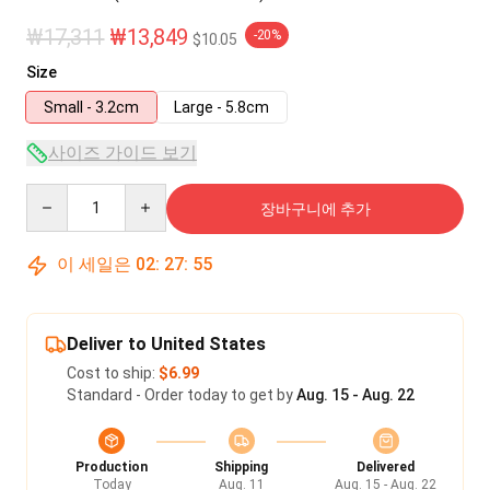
₩17,311
₩13,849
-20%
$10.05
Size
Small - 3.2cm
Large - 5.8cm
사이즈 가이드 보기
Quantity
장바구니에 추가
이 세일은
02
:
27
:
54
Deliver to United States
Cost to ship:
$6.99
Standard - Order today to get by
Aug. 15 - Aug. 22
Production
Shipping
Delivered
Today
Aug. 11
Aug. 15 - Aug. 22