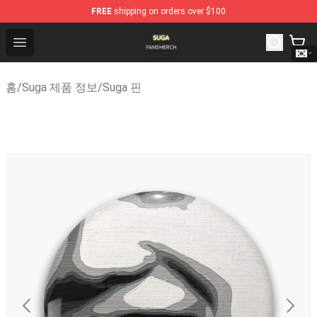
FREE
shipping on orders over $100
Suga Shop - Official Suga Merchandise Store
Open menu
홈
/
Suga 제품 정보
/
Suga 핀