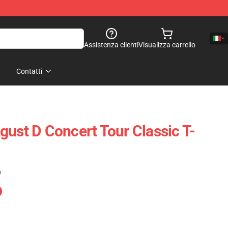
Assistenza clienti
Visualizza carrello
Contatti
gust D Concert Tour Classic T-
)