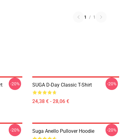
1
/
1
-20%
-20%
rt
SUGA D-Day Classic T-Shirt
24,38 € - 28,06 €
-20%
-20%
Suga Anello Pullover Hoodie