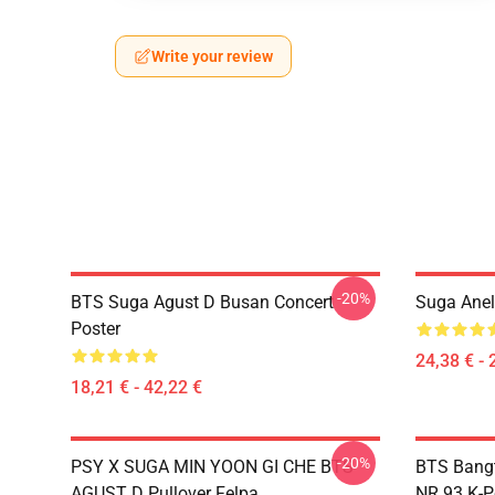
Write your review
-20%
BTS Suga Agust D Busan Concert
Suga Anell
Poster
24,38 € - 
18,21 € - 42,22 €
-20%
PSY X SUGA MIN YOON GI CHE BTS
BTS Bang
AGUST D Pullover Felpa
NR 93 K-P