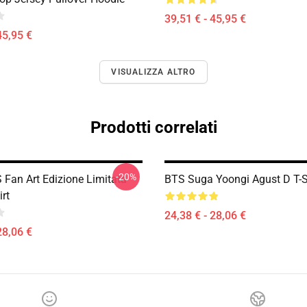
39,51 € - 45,95 €
45,95 €
VISUALIZZA ALTRO
Prodotti correlati
-20%
Fan Art Edizione Limitata
BTS Suga Yoongi Agust D T-S
rt
24,38 € - 28,06 €
28,06 €