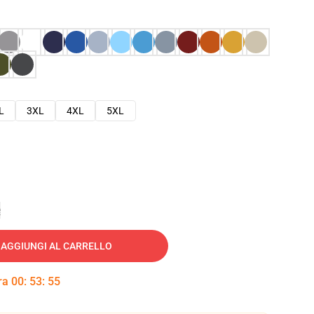
L
3XL
4XL
5XL
e
AGGIUNGI AL CARRELLO
tra
00
:
53
:
54