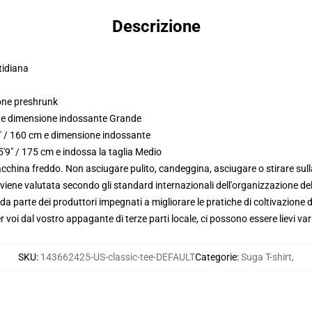
Descrizione
tidiana
tone preshrunk
m e dimensione indossante Grande
3" / 160 cm e dimensione indossante
'9" / 175 cm e indossa la taglia Medio
macchina freddo. Non asciugare pulito, candeggina, asciugare o stirare su
viene valutata secondo gli standard internazionali dell'organizzazione de
 parte dei produttori impegnati a migliorare le pratiche di coltivazione de
voi dal vostro appagante di terze parti locale, ci possono essere lievi var
SKU
:
143662425-US-classic-tee-DEFAULT
Categorie
:
Suga T-shirt
,