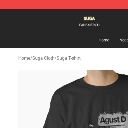
Suga Shop - Official Suga Merchandise Store
Home
Nego
Home
/
Suga Cloth
/
Suga T-shirt