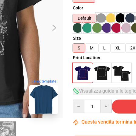
Color
Default
Size
S
M
L
XL
2X
Print Location
blank template
Visualizza guida alle tagli
Quantity
Questa vendita termina 