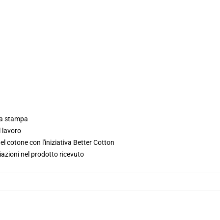
lla stampa
l lavoro
l cotone con l'iniziativa Better Cotton
iazioni nel prodotto ricevuto