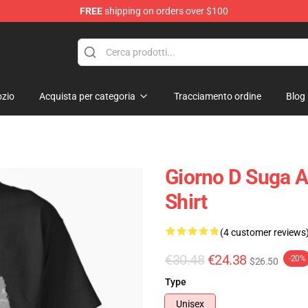
FREE
shipping on orders over $100
zio
Acquista per categoria
Tracciamento ordine
Blog
Giorno D Suga A
Shirt
(4 customer reviews
€30.48
€24.38
-20%
$26.50
Type
Unisex