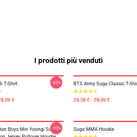
I prodotti più venduti
-20%
i T-Shirt
BTS Army Suga Classic T-Shi
28,06 €
24,38 € - 28,06 €
-20%
tan Boys Min Yoongi Suga
Suga MMA Hoodie
op Jersey Pullover Hoodie