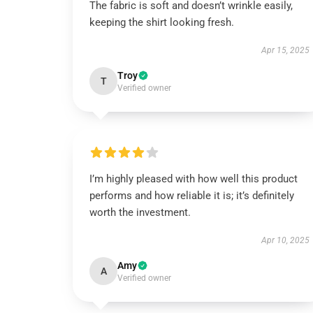
The fabric is soft and doesn’t wrinkle easily,
keeping the shirt looking fresh.
Apr 15, 2025
Troy
T
Verified owner
I’m highly pleased with how well this product
performs and how reliable it is; it’s definitely
worth the investment.
Apr 10, 2025
Amy
A
Verified owner