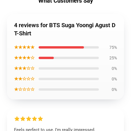
What Customers Say
4 reviews for BTS Suga Yoongi Agust D
T-Shirt
★★★★★
75%
★★★★☆
25%
★★★☆☆
0%
★★☆☆☆
0%
★☆☆☆☆
0%
Feels perfect to use, I’m really impressed.