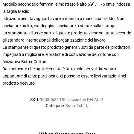
Modello secondario femminile mostrato è alto 5'9" / 175 cm e indossa
la taglia Medio
Istruzioni per il lavaggio: Lavare a mano o a macchina freddo. Non
asciugare pulito, candeggina, asciugare o stirare sulla stampa
La stampante di terze parti di questo prodotto viene valutata secondo
gli standard internazionali dell'organizzazione del lavoro
La stampante di questo prodotto genera vuoti da parte dei produttori
impegnati a migliorare le pratiche di coltivazione del cotone con
l'iniziativa Better Cotton
Dal momento che ogni elemento è fatto solo per voi dal vostro
appagante di terze parti locale, ci possono essere lievi variazioni nel
prodotto ricevuto
SKU
:
95035681-US-classic-tee-DEFAULT
Categorie
:
Suga T-shirt
,