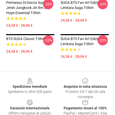
Permesso Di Danza Suga V
SUGA BTS Fan Art Edizione
-20%
-20%
Jimin Jungkook Jin Rm J-
Limitata Suga T-Shirt
Hope Essential T-Shirt
24,38 € - 28,06 €
24,38 € - 28,06 €
BTS SUGA Classic T-Shirt
SUGA BTS Fan Art Edizione
-20%
-20%
Limitata Suga T-Shirt
24,38 € - 28,06 €
24,38 € - 28,06 €
Footer
Spedizione mondiale
Acquista in tutta sicurezza
Spediamo in oltre 200 paesi
Protetto 24/7 dai clic alla
consegna
Garanzia internazionale
Pagamento sicuro al 100%
Offerto nel paese di utilizzo
PayPal / MasterCard / Visa