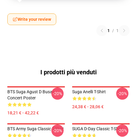
Write your review
1
/
1
I prodotti più venduti
BTS Suga Agust D Busan
Suga Anelli T-Shirt
-20%
-20%
Concert Poster
24,38 € - 28,06 €
18,21 € - 42,22 €
BTS Army Suga Classic T-Shirt
SUGA D-Day Classic T-Shirt
-20%
-20%