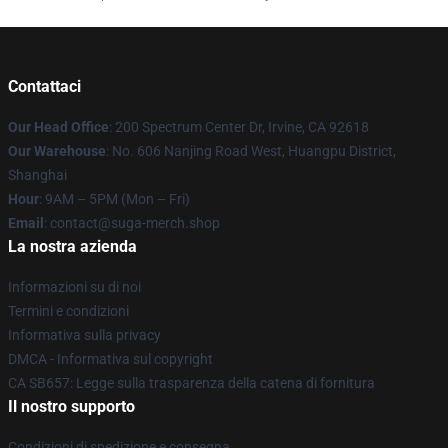
Contattaci
Our Head Office
: 200 Spectrum Center Dr, Irvine, CA 92618
Our Warehouse
: No. 606 Nanjing Road West, Huangpu District,
Shanghai
Hour
: 9AM – 5PM (Mon – Fri)
Email
: contact@suga-merch.shop
La nostra azienda
Informazioni su di noi
Termini e condizioni
Informativa sulla privacy
DMCA - Informativa sul copyright
CA SB657: Legge sulla trasparenza della catena di fornitura
Il nostro supporto
Condizioni di spedizione e consegna