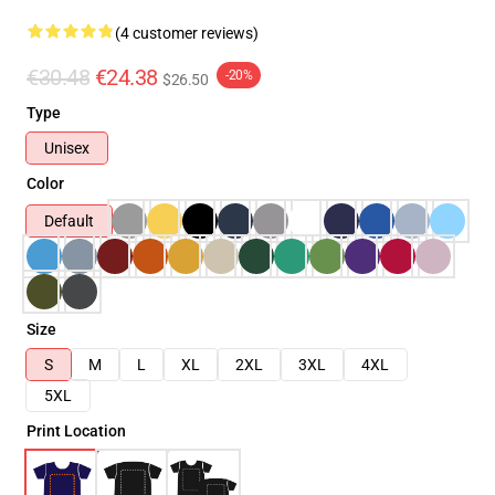
(4 customer reviews)
€30.48
€24.38
-20%
$26.50
Type
Unisex
Color
Default
Size
S
M
L
XL
2XL
3XL
4XL
5XL
Print Location