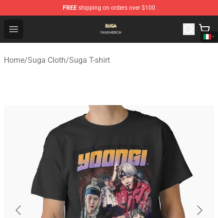
FREE
shipping on orders over $100
Suga Shop - Official Suga Merchandise Store
Open menu
Home
/
Suga Cloth
/
Suga T-shirt