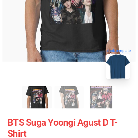
blank template
BTS Suga Yoongi Agust D T-
Shirt