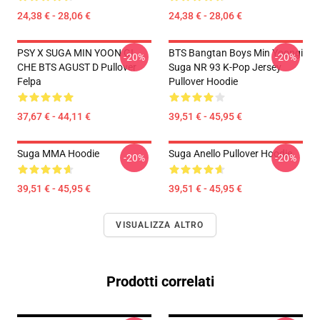
24,38 € - 28,06 €
24,38 € - 28,06 €
PSY X SUGA MIN YOON GI
BTS Bangtan Boys Min Yoongi
-20%
-20%
CHE BTS AGUST D Pullover
Suga NR 93 K-Pop Jersey
Felpa
Pullover Hoodie
37,67 € - 44,11 €
39,51 € - 45,95 €
Suga MMA Hoodie
Suga Anello Pullover Hoodie
-20%
-20%
39,51 € - 45,95 €
39,51 € - 45,95 €
VISUALIZZA ALTRO
Prodotti correlati