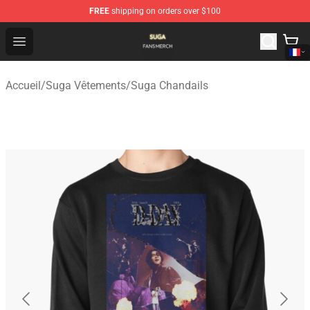
FREE
shipping on orders over $100
Suga Shop - Official Suga Merchandise Store
Open menu
Accueil
/
Suga Vêtements
/
Suga Chandails