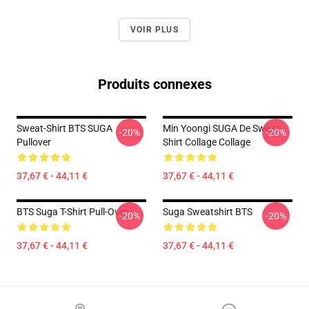
VOIR PLUS
Produits connexes
Sweat-Shirt BTS SUGA
Min Yoongi SUGA De Sweat-
-20%
-20%
Pullover
Shirt Collage Collage
37,67 € - 44,11 €
37,67 € - 44,11 €
BTS Suga T-Shirt Pull-Over
Suga Sweatshirt BTS
-20%
-20%
37,67 € - 44,11 €
37,67 € - 44,11 €
Footer