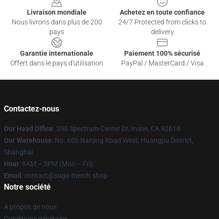
Livraison mondiale
Achetez en toute confiance
Nous livrons dans plus de 200
24/7 Protected from clicks to
pays
delivery
Garantie internationale
Paiement 100% sécurisé
Offert dans le pays d'utilisation
PayPal / MasterCard / Visa
Contactez-nous
Our Head Office
: 200 Spectrum Center Dr, Irvine, CA 92618
Our Warehouse
: No. 606 Nanjing Road West, Huangpu District,
Shanghai
Hour
: 9AM – 5PM (Mon – Fri)
Email
: contact@suga-merch.shop
Notre société
À propos de nous
Conditions générales