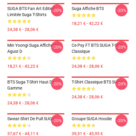
SUGA BTS Fan Art Edition
Suga Affiche BTS
-20%
-20%
Limitée Suga T-Shirts
18,21 € - 42,22 €
24,38 € - 28,06 €
Min Yoongi Suga Affiche BTS
Ce Psy FT BTS SUGA T-Shirt
-20%
-20%
Agust D
Classique
18,21 € - 42,22 €
24,38 € - 28,06 €
BTS Suga T-Shirt Haut De
T-Shirt Classique BTS SUGA
-20%
-20%
Gamme
24,38 € - 28,06 €
24,38 € - 28,06 €
Sweat-Shirt De Pull SUGA
Groupe SUGA Hoodie
-20%
-20%
37,67 € - 44,11 €
39,51 € - 45,95 €