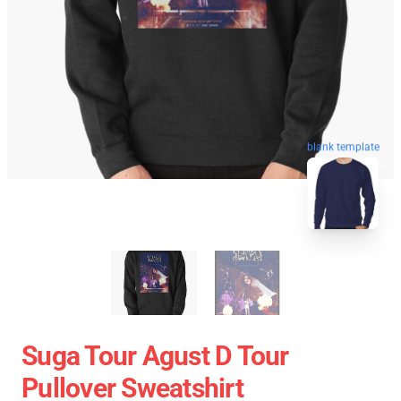
blank template
Suga Tour Agust D Tour
Pullover Sweatshirt