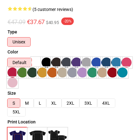
(5 customer reviews)
€47.09
€37.67
-20%
$40.95
Type
Unisex
Color
Default
Size
S
M
L
XL
2XL
3XL
4XL
5XL
Print Location