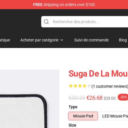
FREE
shipping on orders over $100
tique
Acheter par catégorie
Suivi de commande
Blog
Suga De La Mou
(1 customer reviews
€33.35
€26.68
-20%
$29.00
Type
Mouse Pad
LED Mouse P
Size