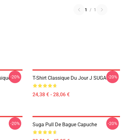
1
/
1
-20%
-20%
sique
T-Shirt Classique Du Jour J SUGA
24,38 € - 28,06 €
-20%
-20%
Suga Pull De Bague Capuche