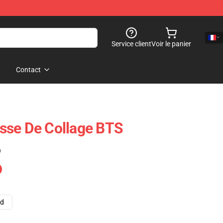
Service client
Voir le panier
Contact
sse De Collage BTS
)
ad