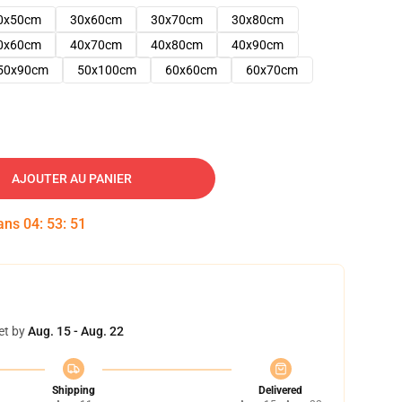
0x50cm
30x60cm
30x70cm
30x80cm
0x60cm
40x70cm
40x80cm
40x90cm
50x90cm
50x100cm
60x60cm
60x70cm
AJOUTER AU PANIER
dans
04
:
53
:
50
et by
Aug. 15 - Aug. 22
Shipping
Delivered