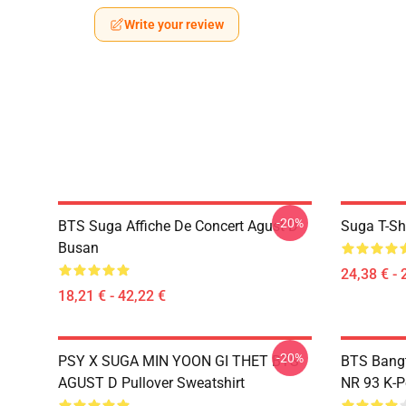
Write your review
-20%
BTS Suga Affiche De Concert Agust D
Suga T-Sh
Busan
24,38 € - 
18,21 € - 42,22 €
-20%
PSY X SUGA MIN YOON GI THET BTS
BTS Bang
AGUST D Pullover Sweatshirt
NR 93 K-P