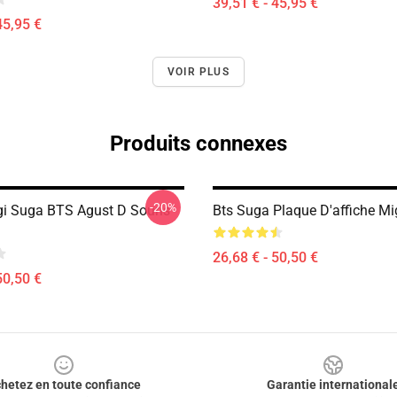
39,51 € - 45,95 €
45,95 €
VOIR PLUS
Produits connexes
-20%
i Suga BTS Agust D Souris
Bts Suga Plaque D'affiche M
26,68 € - 50,50 €
50,50 €
hetez en toute confiance
Garantie international