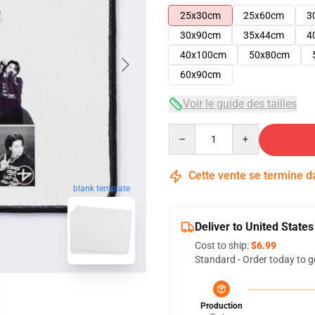
25x30cm
25x60cm
3
30x90cm
35x44cm
4
40x100cm
50x80cm
60x90cm
Voir le guide des tailles
Quantity
Cette vente se termine 
blank template
Deliver to United States
Cost to ship:
$6.99
Standard - Order today to g
Production