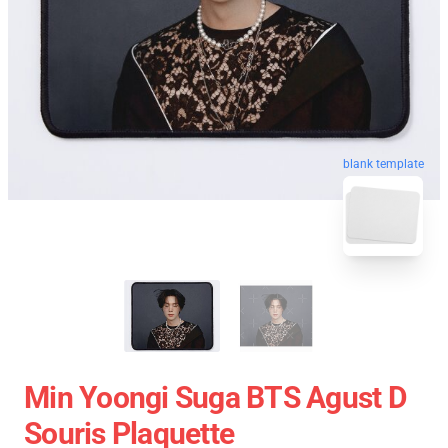
blank template
Min Yoongi Suga BTS Agust D
Souris Plaquette