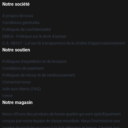
Notre société
À propos de nous
Conditions générales
Politiques de confidentialité
DMCA - Politique sur le droit d'auteur
C.A. SB657 : Loi sur la transparence de la chaîne d'approvisionnement
Notre soutien
Politiques d'expédition et de livraison
Conditions de paiement
Politiques de retour et de remboursement
Contactez-nous
Aide aux clients (FAQ)
Vente
Notre magasin
Nous offrons des produits de haute qualité qui sont spécifiquement
conçus par notre équipe de classe mondiale. Nous fournissons une
variété de produits qui sont à la fois élégants et beaux. Ce n'est pas