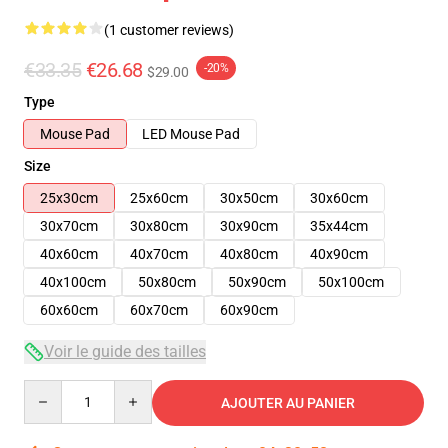
(1 customer reviews)
€33.35
€26.68
-20%
$29.00
Type
Mouse Pad
LED Mouse Pad
Size
25x30cm
25x60cm
30x50cm
30x60cm
30x70cm
30x80cm
30x90cm
35x44cm
40x60cm
40x70cm
40x80cm
40x90cm
40x100cm
50x80cm
50x90cm
50x100cm
60x60cm
60x70cm
60x90cm
Voir le guide des tailles
Quantity
AJOUTER AU PANIER