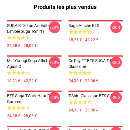
Produits les plus vendus
SUGA BTS Fan Art Edition
Suga Affiche BTS
-20%
-20%
Limitée Suga T-Shirts
18,21 € - 42,22 €
24,38 € - 28,06 €
Min Yoongi Suga Affiche BTS
Ce Psy FT BTS SUGA T-Shirt
-20%
-20%
Agust D
Classique
18,21 € - 42,22 €
24,38 € - 28,06 €
BTS Suga T-Shirt Haut De
T-Shirt Classique BTS SUGA
-20%
-20%
Gamme
24,38 € - 28,06 €
24,38 € - 28,06 €