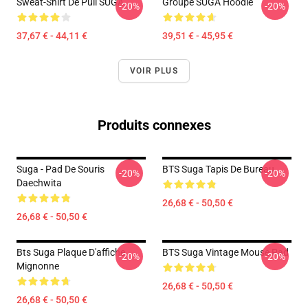
Sweat-Shirt De Pull SUGA
Groupe SUGA Hoodie
-20%
-20%
37,67 € - 44,11 €
39,51 € - 45,95 €
VOIR PLUS
Produits connexes
Suga - Pad De Souris
BTS Suga Tapis De Bureau
-20%
-20%
Daechwita
26,68 € - 50,50 €
26,68 € - 50,50 €
Bts Suga Plaque D'affiche
BTS Suga Vintage Mouse Pad
-20%
-20%
Mignonne
26,68 € - 50,50 €
26,68 € - 50,50 €