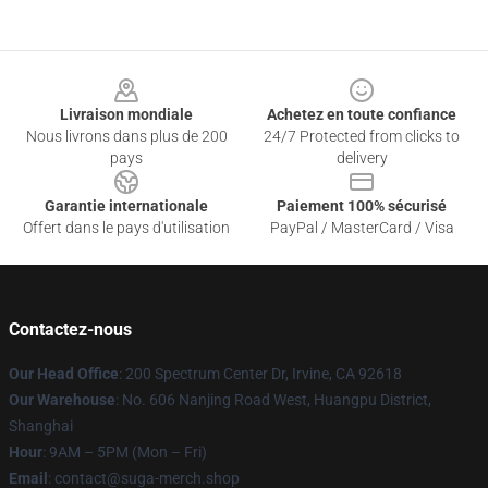
Footer
Livraison mondiale
Achetez en toute confiance
Nous livrons dans plus de 200
24/7 Protected from clicks to
pays
delivery
Garantie internationale
Paiement 100% sécurisé
Offert dans le pays d'utilisation
PayPal / MasterCard / Visa
Contactez-nous
Our Head Office
: 200 Spectrum Center Dr, Irvine, CA 92618
Our Warehouse
: No. 606 Nanjing Road West, Huangpu District,
Shanghai
Hour
: 9AM – 5PM (Mon – Fri)
Email
: contact@suga-merch.shop