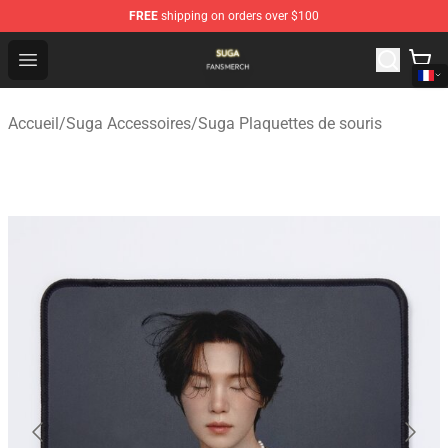
FREE
shipping on orders over $100
Suga Shop - Official Suga Merchandise Store
Open menu
Accueil
/
Suga Accessoires
/
Suga Plaquettes de souris