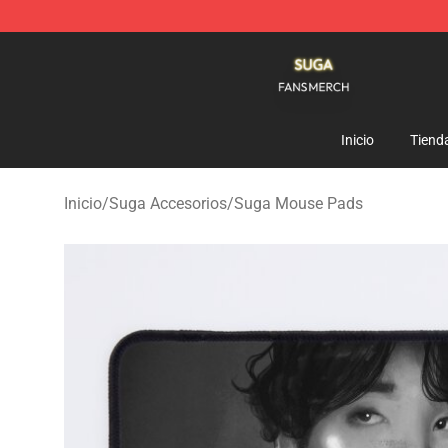
Suga Shop - Official Suga Merchandise Store
Inicio
Tiend
Inicio
/
Suga Accesorios
/
Suga Mouse Pads