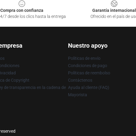
Compra con confianza
Garantía internacional
4/7 desde los clics hasta la entrega
Ofrecido en el país de us
 empresa
Nuestro apoyo
ros
Políticas de envío
ondiciones
Condiciones de pago
rivacidad
Políticas de reembolso
ica de Copyright
Contáctenos
y de transparencia en la cadena de
Ayuda al cliente (FAQ)
Mayorista
 reserved