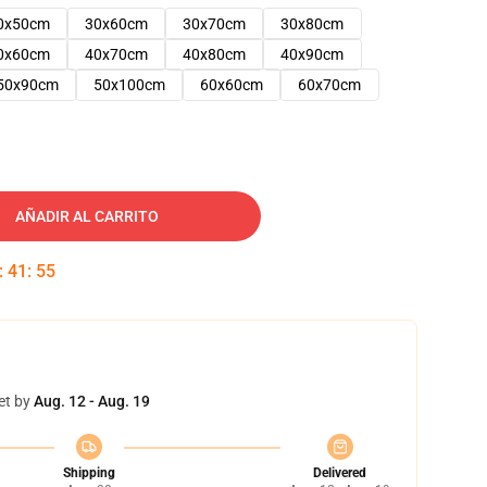
0x50cm
30x60cm
30x70cm
30x80cm
0x60cm
40x70cm
40x80cm
40x90cm
50x90cm
50x100cm
60x60cm
60x70cm
AÑADIR AL CARRITO
:
41
:
54
et by
Aug. 12 - Aug. 19
Shipping
Delivered