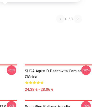
1
/
1
-20%
-20%
SUGA Agust D Daechwita Camiseta
Clásica
24,38 € - 28,06 €
-20%
-20%
 BTS
Suga Ring Pullover Hoodie