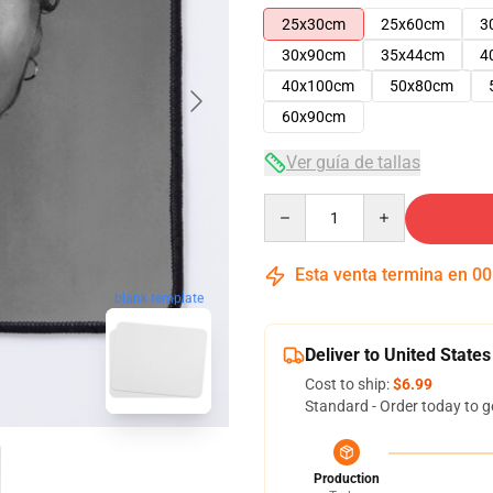
25x30cm
25x60cm
3
30x90cm
35x44cm
4
40x100cm
50x80cm
60x90cm
Ver guía de tallas
Quantity
Esta venta termina en
00
blank template
Deliver to United States
Cost to ship:
$6.99
Standard - Order today to g
Production