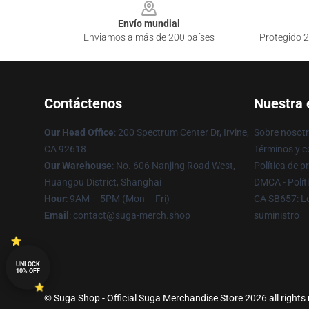
Envío mundial
Enviamos a más de 200 países
Protegido 2
Contáctenos
Nuestra
Our Head Office
: 200 Spectrum Center Dr, Irvine,
Sobre nosot
CA 92618
Términos y c
Our Warehouse
: No. 606 Nanjing Road West,
Política de p
Huangpu District, Shanghai
DMCA - Polít
Hour
: 9AM – 5PM (Mon – Fri)
CA SB657: Le
Email
: contact@suga-merch.shop
suministro
UNLOCK
10% OFF
© Suga Shop - Official Suga Merchandise Store 2026 all rights