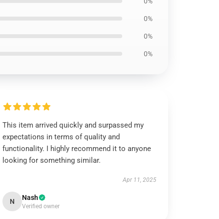
0%
0%
0%
0%
This item arrived quickly and surpassed my
expectations in terms of quality and
functionality. I highly recommend it to anyone
looking for something similar.
Apr 11, 2025
Nash
N
Verified owner