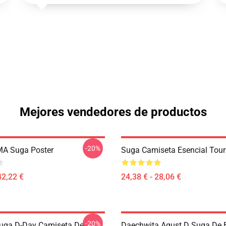
Mejores vendedores de productos
-20%
MA Suga Poster
Suga Camiseta Esencial Tour
42,22 €
24,38 € - 28,06 €
-20%
uga D-Day Camiseta De
Daechwita Agust D Suga De