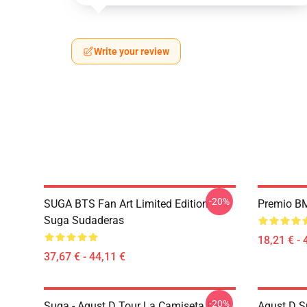
Write your review
-20%
SUGA BTS Fan Art Limited Edition
Premio B
Suga Sudaderas
18,21 € - 
37,67 € - 44,11 €
-20%
Suga - Agust D Tour La Camiseta Final
Agust D S