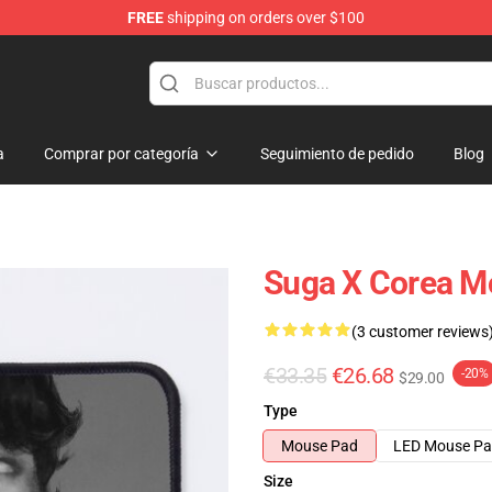
FREE
shipping on orders over $100
a
Comprar por categoría
Seguimiento de pedido
Blog
Suga X Corea M
(3 customer reviews
€33.35
€26.68
-20%
$29.00
Type
Mouse Pad
LED Mouse P
Size