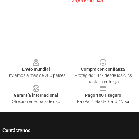
35,65 € - 42,04 €
Footer
Envío mundial
Compra con confianza
Enviamos a más de 200 países
Protegido 24/7 desde los clics
hasta la entrega
Garantía internacional
Pago 100% seguro
Ofrecido en el país de uso
PayPal / MasterCard / Visa
Contáctenos