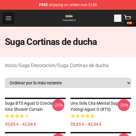
FREE
shipping on orders over $100
Suga Shop - Official Suga Merchandise Store
Open menu
Suga Cortinas de ducha
Inicio
/
Suga Decoración
/
Suga Cortinas de ducha
Suga BTS Agust D Concierto De
Una Sola Cita Mental Suga - Min
-20%
-20%
Gira Shower Curtain
Yoongi Agust D (BTS)
35,65 € - 42,04 €
35,65 € - 42,04 €