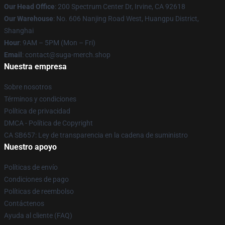
Our Head Office
: 200 Spectrum Center Dr, Irvine, CA 92618
Our Warehouse
: No. 606 Nanjing Road West, Huangpu District,
Shanghai
Hour
: 9AM – 5PM (Mon – Fri)
Email
: contact@suga-merch.shop
Nuestra empresa
Sobre nosotros
Términos y condiciones
Política de privacidad
DMCA - Política de Copyright
CA SB657: Ley de transparencia en la cadena de suministro
Nuestro apoyo
Políticas de envío
Condiciones de pago
Políticas de reembolso
Contáctenos
Ayuda al cliente (FAQ)