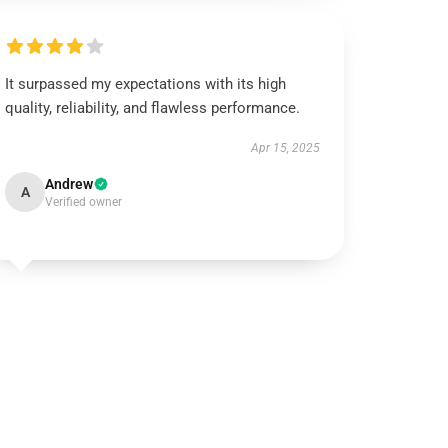
It surpassed my expectations with its high
quality, reliability, and flawless performance.
Apr 15, 2025
Andrew
A
Verified owner