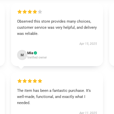
Observed this store provides many choices,
customer service was very helpful, and delivery
was reliable.
Apr 15, 2025
Mia
M
Verified owner
The item has been a fantastic purchase. It’s
well-made, functional, and exactly what I
needed.
Apr 11, 2025