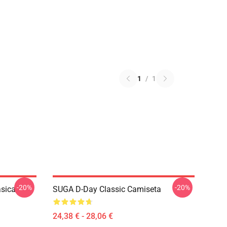
1
/
1
-20%
-20%
sica
SUGA D-Day Classic Camiseta
24,38 € - 28,06 €