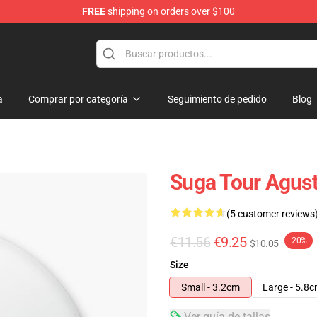
FREE
shipping on orders over $100
a
Comprar por categoría
Seguimiento de pedido
Blog
Suga Tour Agust
(5 customer reviews
€11.56
€9.25
-20%
$10.05
Size
Small - 3.2cm
Large - 5.8
Ver guía de tallas