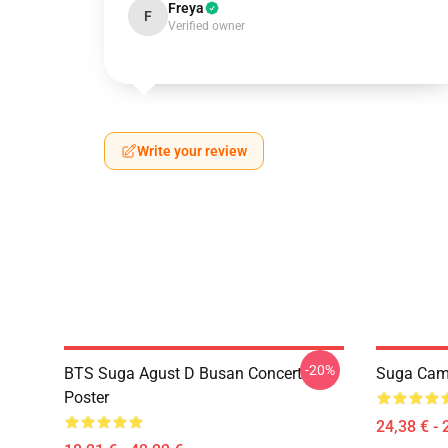
Freya
F
Verified owner
Write your review
-20%
BTS Suga Agust D Busan Concert
Suga Cami
Poster
24,38 € - 