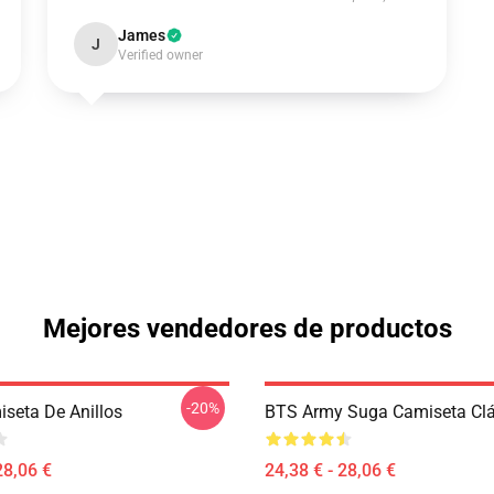
James
J
Verified owner
Mejores vendedores de productos
-20%
seta De Anillos
BTS Army Suga Camiseta Clá
28,06 €
24,38 € - 28,06 €