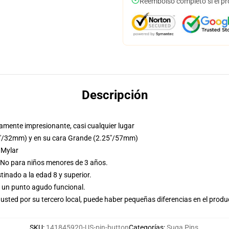
Reembolso completo si el pr
Descripción
mente impresionante, casi cualquier lugar
25"/32mm) y en su cara Grande (2.25"/57mm)
 Mylar
 No para niños menores de 3 años.
nado a la edad 8 y superior.
e un punto agudo funcional.
usted por su tercero local, puede haber pequeñas diferencias en el produ
SKU
:
141845920-US-pin-button
Categorías
:
Suga Pins
,