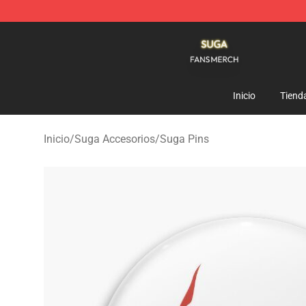
Suga Shop - Official Suga Merchandise Store
Inicio
Tiend
Inicio
/
Suga Accesorios
/
Suga Pins