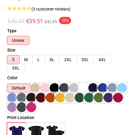
(3 customer reviews)
€49.39
€39.51
-20%
$42.95
Type
Unisex
Size
S
M
L
XL
2XL
3XL
4XL
5XL
Color
Default
Print Location