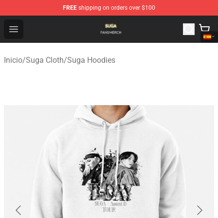
FREE
shipping on orders over $100
Suga Shop - Official Suga Merchandise Store
Open menu
Inicio
/
Suga Cloth
/
Suga Hoodies