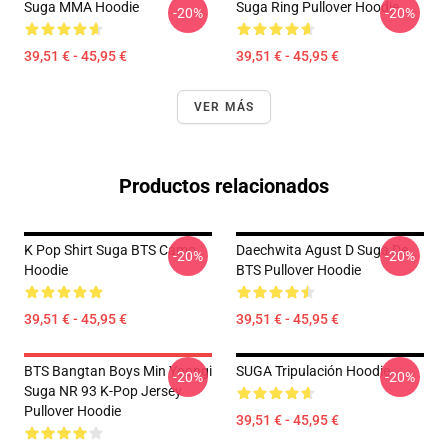
Suga MMA Hoodie
Suga Ring Pullover Hoodie
-20%
-20%
39,51 € - 45,95 €
39,51 € - 45,95 €
VER MÁS
Productos relacionados
K Pop Shirt Suga BTS Camo
Daechwita Agust D Suga De
-20%
-20%
Hoodie
BTS Pullover Hoodie
39,51 € - 45,95 €
39,51 € - 45,95 €
BTS Bangtan Boys Min Yoongi
SUGA Tripulación Hoodie
-20%
-20%
Suga NR 93 K-Pop Jersey
Pullover Hoodie
39,51 € - 45,95 €