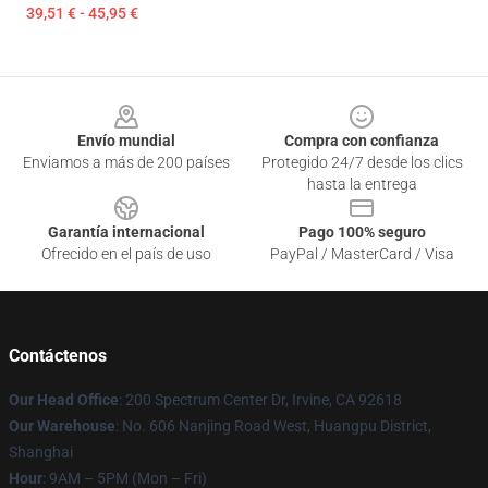
39,51 € - 45,95 €
Footer
Envío mundial
Compra con confianza
Enviamos a más de 200 países
Protegido 24/7 desde los clics
hasta la entrega
Garantía internacional
Pago 100% seguro
Ofrecido en el país de uso
PayPal / MasterCard / Visa
Contáctenos
Our Head Office
: 200 Spectrum Center Dr, Irvine, CA 92618
Our Warehouse
: No. 606 Nanjing Road West, Huangpu District,
Shanghai
Hour
: 9AM – 5PM (Mon – Fri)