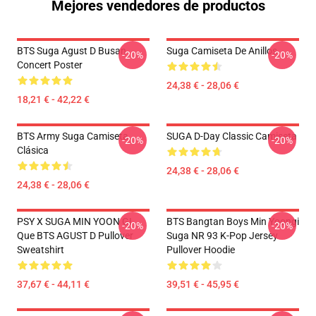
Mejores vendedores de productos
BTS Suga Agust D Busan
Suga Camiseta De Anillos
-20%
-20%
Concert Poster
24,38 € - 28,06 €
18,21 € - 42,22 €
BTS Army Suga Camiseta
SUGA D-Day Classic Camiseta
-20%
-20%
Clásica
24,38 € - 28,06 €
24,38 € - 28,06 €
PSY X SUGA MIN YOON GI
BTS Bangtan Boys Min Yoongi
-20%
-20%
Que BTS AGUST D Pullover
Suga NR 93 K-Pop Jersey
Sweatshirt
Pullover Hoodie
37,67 € - 44,11 €
39,51 € - 45,95 €