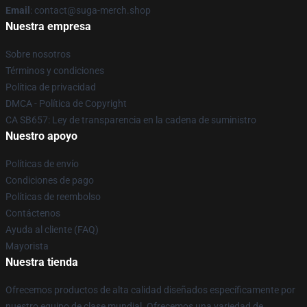
Email
: contact@suga-merch.shop
Nuestra empresa
Sobre nosotros
Términos y condiciones
Política de privacidad
DMCA - Política de Copyright
CA SB657: Ley de transparencia en la cadena de suministro
Nuestro apoyo
Políticas de envío
Condiciones de pago
Políticas de reembolso
Contáctenos
Ayuda al cliente (FAQ)
Mayorista
Nuestra tienda
Ofrecemos productos de alta calidad diseñados específicamente por
nuestro equipo de clase mundial. Ofrecemos una variedad de