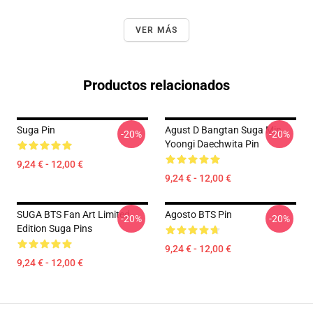
VER MÁS
Productos relacionados
Suga Pin
Agust D Bangtan Suga Min
-20%
-20%
Yoongi Daechwita Pin
9,24 € - 12,00 €
9,24 € - 12,00 €
SUGA BTS Fan Art Limited
Agosto BTS Pin
-20%
-20%
Edition Suga Pins
9,24 € - 12,00 €
9,24 € - 12,00 €
Footer