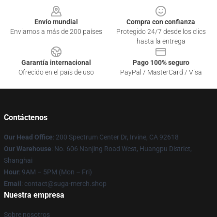
Envío mundial
Compra con confianza
Enviamos a más de 200 países
Protegido 24/7 desde los clics
hasta la entrega
Garantía internacional
Pago 100% seguro
Ofrecido en el país de uso
PayPal / MasterCard / Visa
Contáctenos
Our Head Office
: 200 Spectrum Center Dr, Irvine, CA 92618
Our Warehouse
: No. 606 Nanjing Road West, Huangpu District,
Shanghai
Hour
: 9AM – 5PM (Mon – Fri)
Email
: contact@suga-merch.shop
Nuestra empresa
Sobre nosotros