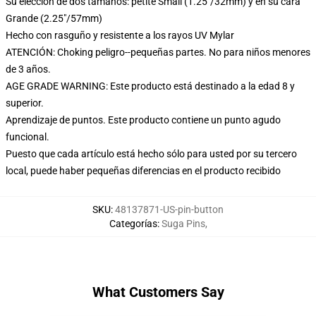
Su elección de dos tamaños: petite Small (1.25"/32mm) y en su cara
Grande (2.25"/57mm)
Hecho con rasguño y resistente a los rayos UV Mylar
ATENCIÓN: Choking peligro--pequeñas partes. No para niños menores
de 3 años.
AGE GRADE WARNING: Este producto está destinado a la edad 8 y
superior.
Aprendizaje de puntos. Este producto contiene un punto agudo
funcional.
Puesto que cada artículo está hecho sólo para usted por su tercero
local, puede haber pequeñas diferencias en el producto recibido
SKU
:
48137871-US-pin-button
Categorías
:
Suga Pins
,
What Customers Say