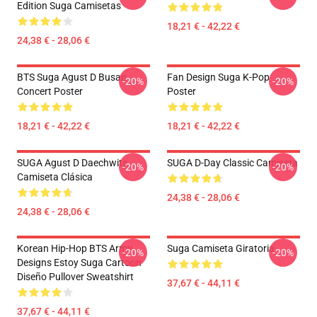
Edition Suga Camisetas
18,21 € - 42,22 €
24,38 € - 28,06 €
BTS Suga Agust D Busan
Fan Design Suga K-Pop
-20%
-20%
Concert Poster
Poster
18,21 € - 42,22 €
18,21 € - 42,22 €
SUGA Agust D Daechwita
SUGA D-Day Classic Camiseta
-20%
-20%
Camiseta Clásica
24,38 € - 28,06 €
24,38 € - 28,06 €
Korean Hip-Hop BTS Army
Suga Camiseta Giratoria
-20%
-20%
Designs Estoy Suga Cartoon
Diseño Pullover Sweatshirt
37,67 € - 44,11 €
37,67 € - 44,11 €