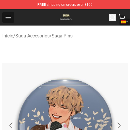
FREE
shipping on orders over $100
Suga Shop - Official Suga Merchandise Store
Open menu
Inicio
/
Suga Accesorios
/
Suga Pins