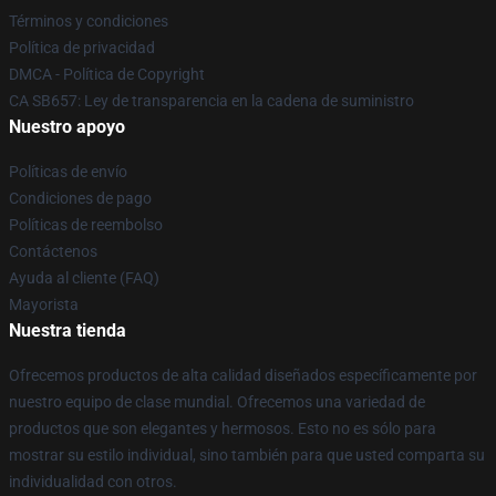
Términos y condiciones
Política de privacidad
DMCA - Política de Copyright
CA SB657: Ley de transparencia en la cadena de suministro
Nuestro apoyo
Políticas de envío
Condiciones de pago
Políticas de reembolso
Contáctenos
Ayuda al cliente (FAQ)
Mayorista
Nuestra tienda
Ofrecemos productos de alta calidad diseñados específicamente por
nuestro equipo de clase mundial. Ofrecemos una variedad de
productos que son elegantes y hermosos. Esto no es sólo para
mostrar su estilo individual, sino también para que usted comparta su
individualidad con otros.