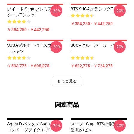
ツイート Suga プレミアムス
BTS SUGAクラシックTシャツ
-20%
-20%
クープTシャツ
￥384,250 - ￥442,250
￥384,250 - ￥442,250
SUGAプルオーバースウェッ
SUGAクルーパーカーパーカ
-20%
-20%
トシャツ
ー
￥593,775 - ￥695,275
￥622,775 - ￥724,275
もっと見る
関連商品
Agust D バンタン Suga ミン・
スープ - Suga BTSの希望と希
-20%
-20%
ヨンイ・ダフイタ ログイン
望 船のピン