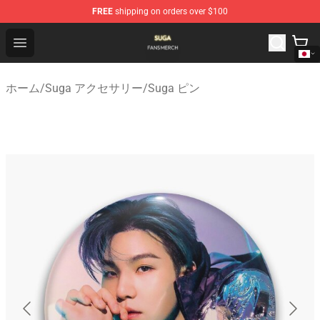
FREE
shipping on orders over $100
Suga Shop - Official Suga Merchandise Store
Open menu
ホーム
/
Suga アクセサリー
/
Suga ピン