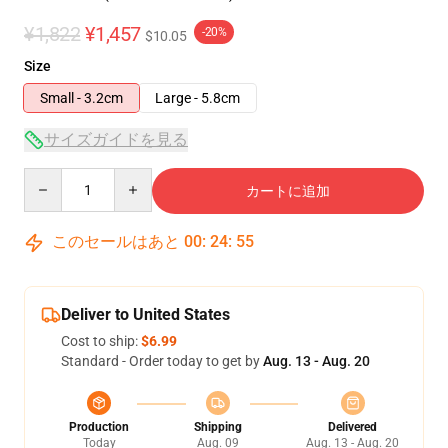
¥1,822
¥1,457
-20%
$10.05
Size
Small - 3.2cm
Large - 5.8cm
サイズガイドを見る
Quantity
カートに追加
このセールはあと
00
:
24
:
54
Deliver to United States
Cost to ship:
$6.99
Standard - Order today to get by
Aug. 13 - Aug. 20
Production
Shipping
Delivered
Today
Aug. 09
Aug. 13 - Aug. 20