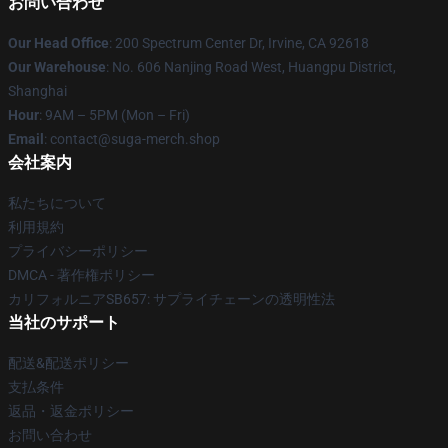
お問い合わせ
Our Head Office
: 200 Spectrum Center Dr, Irvine, CA 92618
Our Warehouse
: No. 606 Nanjing Road West, Huangpu District,
Shanghai
Hour
: 9AM – 5PM (Mon – Fri)
Email
: contact@suga-merch.shop
会社案内
私たちについて
利用規約
プライバシーポリシー
DMCA - 著作権ポリシー
カリフォルニアSB657: サプライチェーンの透明性法
当社のサポート
配送&配送ポリシー
支払条件
返品・返金ポリシー
お問い合わせ