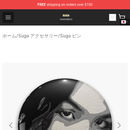
FREE
shipping on orders over $100
Suga Shop - Official Suga Merchandise Store
Open menu
ホーム
/
Suga アクセサリー
/
Suga ピン