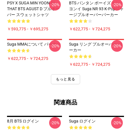
PSY X SUGA MIN YOON GI
BTS バンタン ボーイズ ミン・
-20%
-20%
THAT BTS AGUST D プルオー
ヨンイ Suga NR 93 K-Popジャ
バー スウェットシャツ
ージプルオーバーパーカー
￥593,775 - ￥695,275
￥622,775 - ￥724,275
Suga MMAについて パーカー
Suga リング プルオーバー パ
-20%
-20%
ーカー
￥622,775 - ￥724,275
￥622,775 - ￥724,275
もっと見る
関連商品
8月 BTS ログイン
Suga ログイン
-20%
-20%