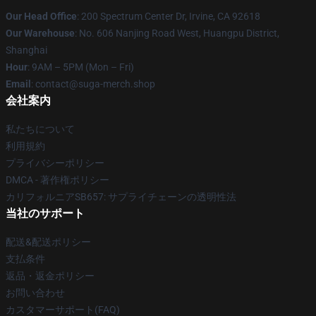
Our Head Office
: 200 Spectrum Center Dr, Irvine, CA 92618
Our Warehouse
: No. 606 Nanjing Road West, Huangpu District,
Shanghai
Hour
: 9AM – 5PM (Mon – Fri)
Email
: contact@suga-merch.shop
会社案内
私たちについて
利用規約
プライバシーポリシー
DMCA - 著作権ポリシー
カリフォルニアSB657: サプライチェーンの透明性法
当社のサポート
配送&配送ポリシー
支払条件
返品・返金ポリシー
お問い合わせ
カスタマーサポート(FAQ)