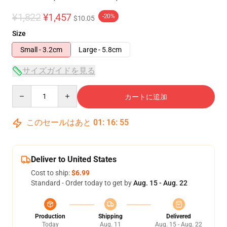
¥1,822
¥1,457
-20%
$10.05
Size
Small - 3.2cm
Large - 5.8cm
サイズガイドを見る
Quantity
カートに追加
このセールはあと
01
:
16
:
54
Deliver to United States
Cost to ship:
$6.99
Standard - Order today to get by
Aug. 15 - Aug. 22
Production
Shipping
Delivered
Today
Aug. 11
Aug. 15 - Aug. 22