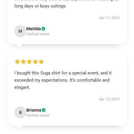
long days or busy outings.
Apr 11, 2025
Matilda
M
Verified owner
I bought this Suga shirt for a special event, and it
exceeded my expectations. It’s comfortable and
elegant.
Apr 10, 2025
Brianna
B
Verified owner