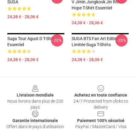
SUGA
V Jimin Jungkook Jin Rm J-
Hope T-Shirt Essentiel
24,38 € - 28,06 €
24,38 € - 28,06 €
Suga Tour Agust D T-Shirt
SUGA BTS Fan Art Edition
-20%
-20%
Essentiel
Limitée Suga T-Shirts
24,38 € - 28,06 €
24,38 € - 28,06 €
Footer
Livraison mondiale
Achetez en toute confiance
Nous livrons dans plus de 200
24/7 Protected from clicks to
pays
delivery
Garantie internationale
Paiement 100% sécurisé
Offert dans le pays d'utilisation
PayPal / MasterCard / Visa