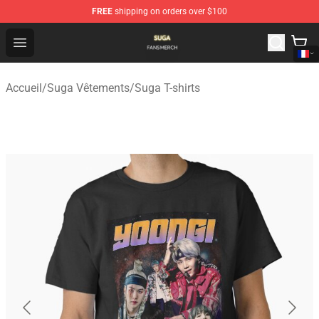
FREE
shipping on orders over $100
Suga Shop - Official Suga Merchandise Store
Open menu
Accueil
/
Suga Vêtements
/
Suga T-shirts