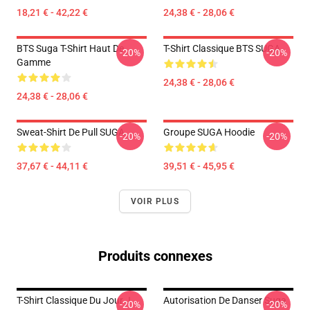
18,21 € - 42,22 €
24,38 € - 28,06 €
BTS Suga T-Shirt Haut De
T-Shirt Classique BTS SUGA
-20%
-20%
Gamme
24,38 € - 28,06 €
24,38 € - 28,06 €
Sweat-Shirt De Pull SUGA
Groupe SUGA Hoodie
-20%
-20%
37,67 € - 44,11 €
39,51 € - 45,95 €
VOIR PLUS
Produits connexes
T-Shirt Classique Du Jour J
Autorisation De Danser Suga
-20%
-20%