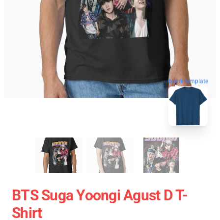
blank template
BTS Suga Yoongi Agust D T-
Shirt