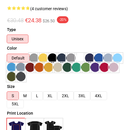
(4 customer reviews)
€30.48
€24.38
-20%
$26.50
Type
Unisex
Color
Default
Size
S
M
L
XL
2XL
3XL
4XL
5XL
Print Location