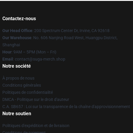
Contactez-nous
Our Head Office
: 200 Spectrum Center Dr, Irvine, CA 92618
Our Warehouse
: No. 606 Nanjing Road West, Huangpu District,
Shanghai
Hour
: 9AM – 5PM (Mon – Fri)
Email
: contact@suga-merch.shop
Notre société
À propos de nous
Conditions générales
Politiques de confidentialité
DMCA - Politique sur le droit d'auteur
C.A. SB657 : Loi sur la transparence de la chaîne d'approvisionnement
Notre soutien
Politiques d'expédition et de livraison
Conditions de paiement