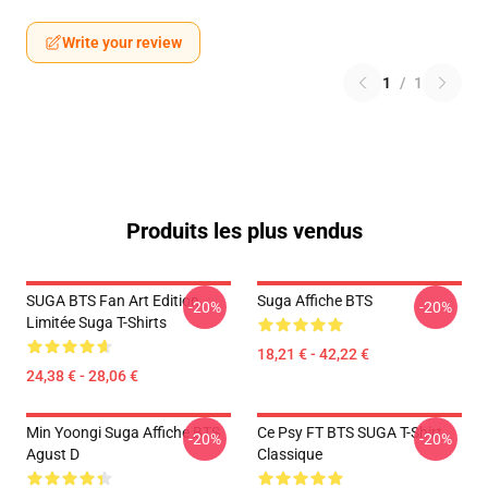
Write your review
1
/
1
Produits les plus vendus
SUGA BTS Fan Art Edition
Suga Affiche BTS
-20%
-20%
Limitée Suga T-Shirts
18,21 € - 42,22 €
24,38 € - 28,06 €
Min Yoongi Suga Affiche BTS
Ce Psy FT BTS SUGA T-Shirt
-20%
-20%
Agust D
Classique