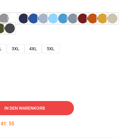
L
3XL
4XL
5XL
IN DEN WARENKORB
:
41
:
54