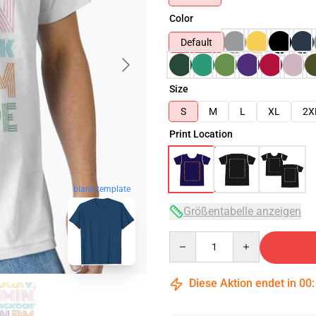
Color
Default
Size
S
M
L
XL
2X
Print Location
blank template
Größentabelle anzeigen
Quantity
Diese Aktion endet in
00