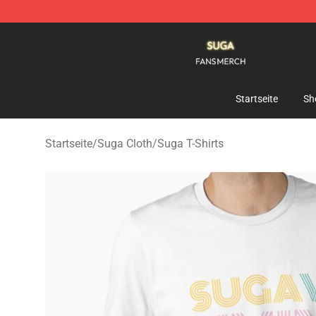
Suga Shop - Official Suga Merchandise Store
Startseite
Sh
Startseite
/
Suga Cloth
/
Suga T-Shirts