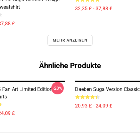
weatshirt
32,35 £ - 37,88 £
37,88 £
MEHR ANZEIGEN
Ähnliche Produkte
-20%
Fan Art Limited Edition
Daeben Suga Version Classic 
irts
20,93 £ - 24,09 £
24,09 £