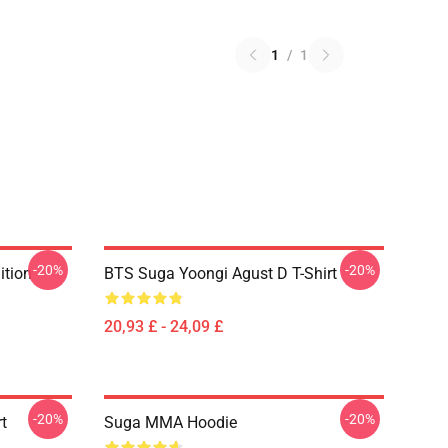
1
/
1
-20%
-20%
ition
BTS Suga Yoongi Agust D T-Shirt
20,93 £ - 24,09 £
-20%
-20%
t
Suga MMA Hoodie