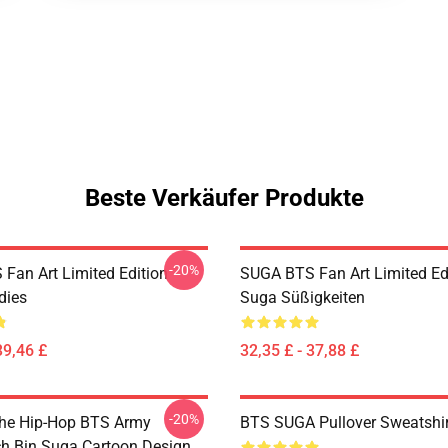
Beste Verkäufer Produkte
-20%
Fan Art Limited Edition
SUGA BTS Fan Art Limited Ed
dies
Suga Süßigkeiten
39,46 £
32,35 £ - 37,88 £
-20%
he Hip-Hop BTS Army
BTS SUGA Pullover Sweatshir
ch Bin Suga Cartoon Design