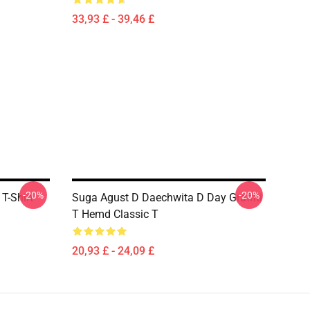
33,93 £ - 39,46 £
-20%
-20%
T-Shirt
Suga Agust D Daechwita D Day Graffiti
T Hemd Classic T
20,93 £ - 24,09 £