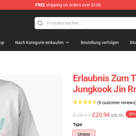
FREE
shipping on orders over $100
op
Nach Kategorie einkaufen
Bestellung verfolgen
Bl
Erlaubnis Zum 
Jungkook Jin Rm
(5 customer reviews
£26.17
£20.94
-20%
$26.50
Type
Unisex