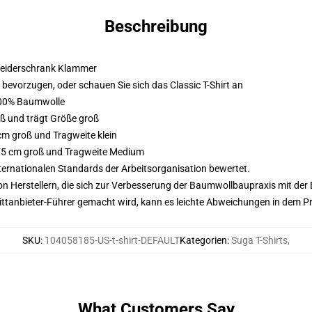
Beschreibung
 Kleiderschrank Klammer
m bevorzugen, oder schauen Sie sich das Classic T-Shirt an
 100% Baumwolle
oß und trägt Größe groß
 cm groß und Tragweite klein
 175 cm groß und Tragweite Medium
nternationalen Standards der Arbeitsorganisation bewertet.
n Herstellern, die sich zur Verbesserung der Baumwollbaupraxis mit der Be
 Drittanbieter-Führer gemacht wird, kann es leichte Abweichungen in dem P
SKU
:
104058185-US-t-shirt-DEFAULT
Kategorien
:
Suga T-Shirts
,
What Customers Say