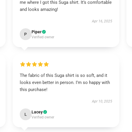
me where I got this Suga shirt. It’s comfortable
and looks amazing!
Apr 16, 2025
Piper
P
Verified owner
The fabric of this Suga shirt is so soft, and it
looks even better in person. I’m so happy with
this purchase!
Apr 10, 2025
Lacey
L
Verified owner