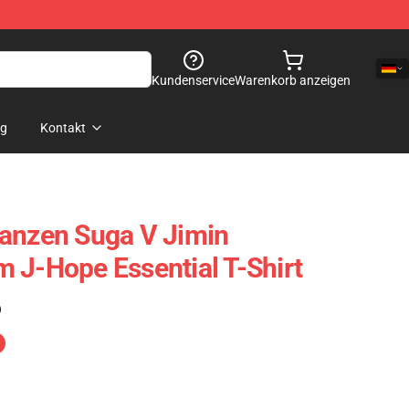
Kundenservice
Warenkorb anzeigen
og
Kontakt
Tanzen Suga V Jimin
 J-Hope Essential T-Shirt
)