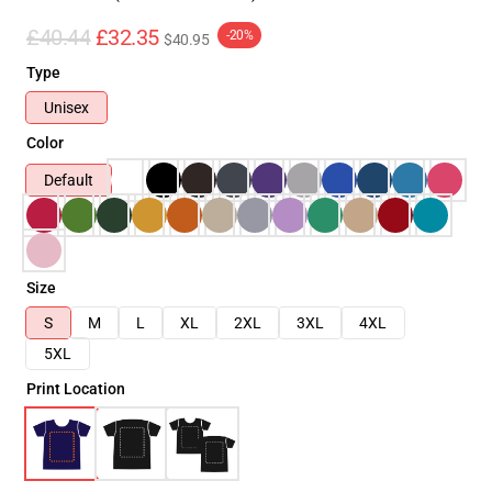
£40.44
£32.35
-20%
$40.95
Type
Unisex
Color
Default
Size
S
M
L
XL
2XL
3XL
4XL
5XL
Print Location