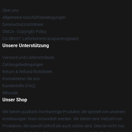
Über uns
Allgemeine Geschäftsbedingungen
Datenschutzrichtlinien
DMCA - Copyright Policy
CA SB657: Lieferkettentransparenzgesetz
Unsere Unterstützung
Versand und Lieferrichtlinien
Zahlungsbedingungen
Return & Refund Richtlinien
Kontaktieren Sie uns
Kundenhilfe (FAQ)
Whosale
Unser Shop
Wir bieten qualitativ hochwertige Produkte, die speziell von unserem
erstklassigen Team entwickelt werden. Wir bieten eine Vielzahl von
Produkten, die sowohl stilvoll als auch schön sind. Dies ist nicht nur,