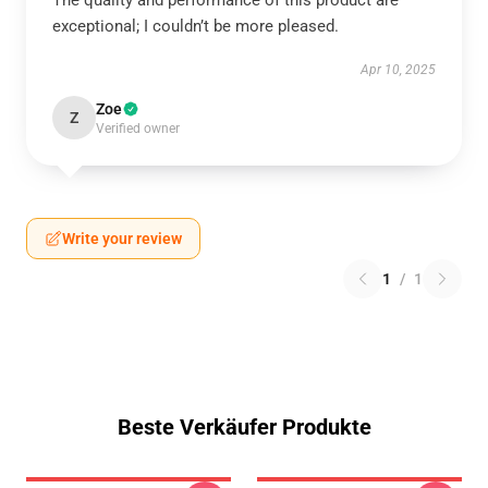
The quality and performance of this product are
exceptional; I couldn’t be more pleased.
Apr 10, 2025
Zoe
Z
Verified owner
Write your review
1
/
1
Beste Verkäufer Produkte