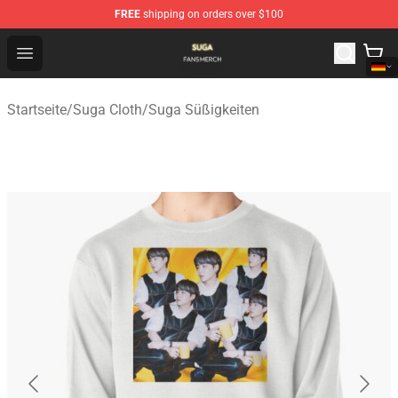
FREE
shipping on orders over $100
Suga Shop - Official Suga Merchandise Store
Open menu
Startseite
/
Suga Cloth
/
Suga Süßigkeiten