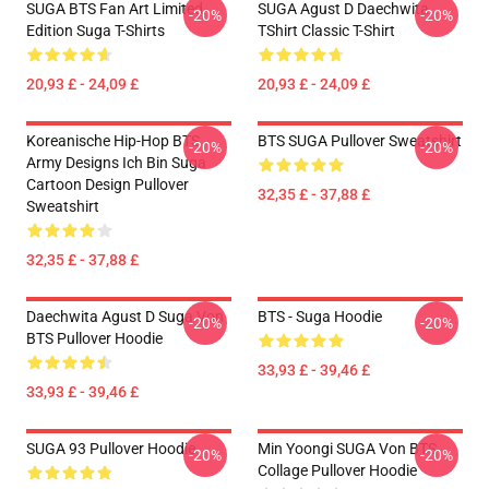
SUGA BTS Fan Art Limited
SUGA Agust D Daechwita
-20%
-20%
Edition Suga T-Shirts
TShirt Classic T-Shirt
20,93 £ - 24,09 £
20,93 £ - 24,09 £
Koreanische Hip-Hop BTS
BTS SUGA Pullover Sweatshirt
-20%
-20%
Army Designs Ich Bin Suga
Cartoon Design Pullover
32,35 £ - 37,88 £
Sweatshirt
32,35 £ - 37,88 £
Daechwita Agust D Suga Von
BTS - Suga Hoodie
-20%
-20%
BTS Pullover Hoodie
33,93 £ - 39,46 £
33,93 £ - 39,46 £
SUGA 93 Pullover Hoodie
Min Yoongi SUGA Von BTS
-20%
-20%
Collage Pullover Hoodie