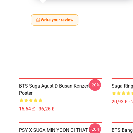
Write your review
-20%
BTS Suga Agust D Busan Konzert
Suga Ring
Poster
20,93 £ - 
15,64 £ - 36,26 £
-20%
PSY X SUGA MIN YOON GI THAT BTS
BTS Bang