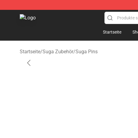
Suga Shop - Official Suga Merchandise Store
Startseite
Sh
Startseite
/
Suga Zubehör
/
Suga Pins