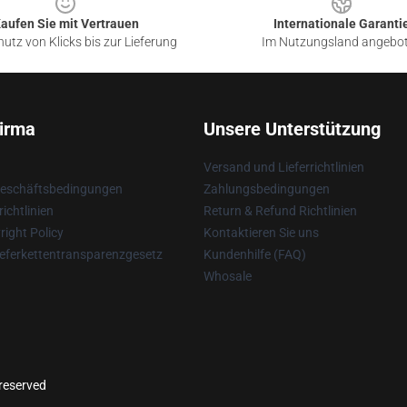
aufen Sie mit Vertrauen
Internationale Garanti
utz von Klicks bis zur Lieferung
Im Nutzungsland angebo
irma
Unsere Unterstützung
Versand und Lieferrichtlinien
Geschäftsbedingungen
Zahlungsbedingungen
ichtlinien
Return & Refund Richtlinien
ight Policy
Kontaktieren Sie uns
eferkettentransparenzgesetz
Kundenhilfe (FAQ)
Whosale
 reserved