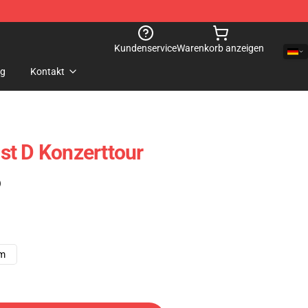
Kundenservice
Warenkorb anzeigen
og
Kontakt
st D Konzerttour
)
cm