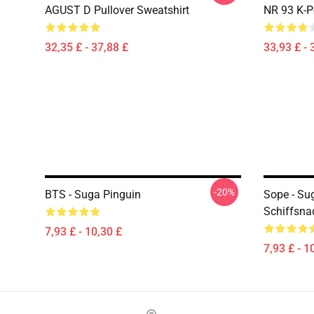
AGUST D Pullover Sweatshirt
NR 93 K-P
32,35 £ - 37,88 £
33,93 £ - 
-20%
BTS - Suga Pinguin
Sope - Su
Schiffsna
7,93 £ - 10,30 £
7,93 £ - 1
Footer