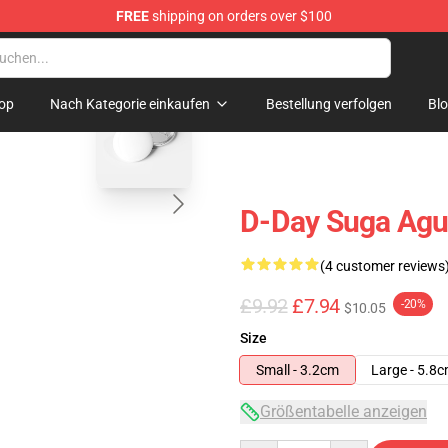
FREE
shipping on orders over $100
blank template
op
Nach Kategorie einkaufen
Bestellung verfolgen
Bl
D-Day Suga Agu
(4 customer reviews
£9.92
£7.94
-20%
$10.05
Size
Small - 3.2cm
Large - 5.8
Größentabelle anzeigen