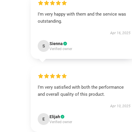
I’m very happy with them and the service was
outstanding.
Apr 16, 2025
Sienna
S
Verified owner
I’m very satisfied with both the performance
and overall quality of this product.
Apr 10, 2025
Elijah
E
Verified owner