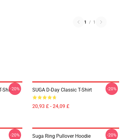
1
/
1
-20%
-20%
-Shirt
SUGA D-Day Classic T-Shirt
20,93 £ - 24,09 £
-20%
-20%
Suga Ring Pullover Hoodie