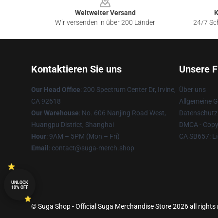
Weltweiter Versand
K
Wir versenden in über 200 Länder
24/7 Sch
Kontaktieren Sie uns
Unsere F
Our Head Office
: 200 Spectrum Center Dr, Irvine,
Über uns
CA 92618
Allgemeine 
Our Warehouse
: No. 606 Nanjing Road West,
Datenschutzr
Huangpu District, Shanghai
DMCA - Copyr
Hour
: 9AM – 5PM (Mon – Fri)
CA SB657: Li
Email
: contact@suga-merch.shop
UNLOCK
10% OFF
© Suga Shop - Official Suga Merchandise Store 2026 all rights