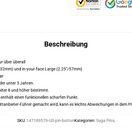
Beschreibung
r über überall
5"/32mm) und in-your-face Large (2.25"/57mm)
ar
der unter 3 Jahren.
lter 8 und höher bestimmt.
nthält einen funktionellen scharfen Punkt.
 Drittanbieter-Führer gemacht wird, kann es leichte Abweichungen in dem P
SKU
:
147189579-US-pin-button
Kategorien
:
Suga Pins
,