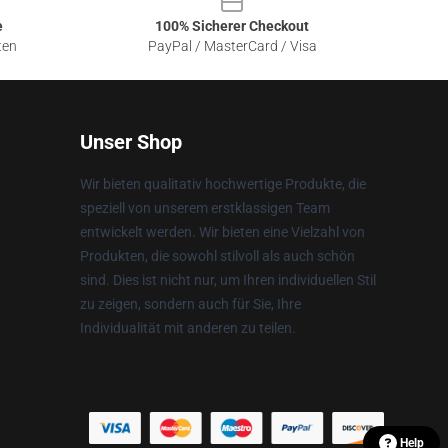
e
100% Sicherer Checkout
ten
PayPal / MasterCard / Visa
Unser Shop
Wir bieten qualitativ hochwertige Produkte, die
speziell von unserem erstklassigen Team
entwickelt werden. Wir bieten eine Vielzahl von
Produkten, die sowohl stilvoll als auch schön
sind. Dies ist nicht nur, um Ihren individuellen Stil
zu zeigen, sondern auch für Sie, Ihre
Individualität mit anderen zu teilen.
Help