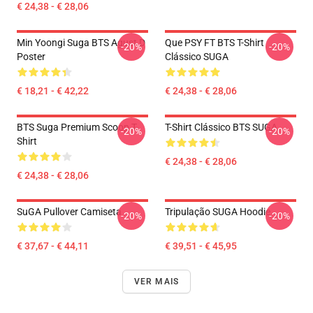
€ 24,38 - € 28,06
Min Yoongi Suga BTS Agust D
Que PSY FT BTS T-Shirt
-20%
-20%
Poster
Clássico SUGA
€ 18,21 - € 42,22
€ 24,38 - € 28,06
BTS Suga Premium Scoop T-
T-Shirt Clássico BTS SUGA
-20%
-20%
Shirt
€ 24,38 - € 28,06
€ 24,38 - € 28,06
SuGA Pullover Camiseta
Tripulação SUGA Hoodie
-20%
-20%
€ 37,67 - € 44,11
€ 39,51 - € 45,95
VER MAIS