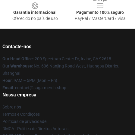
Garantia internacional
Pagamento 100% seguro
Oferecido no país de uso
PayPal / MasterCard / Visa
Contacte-nos
Our Head Office
: 200 Spectrum Center Dr, Irvine, CA 92618
Our Warehouse
: No. 606 Nanjing Road West, Huangpu District,
Shanghai
Hour
: 9AM – 5PM (Mon – Fri)
Email
: contact@suga-merch.shop
Nossa empresa
Sobre nós
Termos e Condições
Políticas de privacidade
DMCA - Política de Direitos Autorais