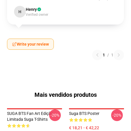
Henry
H
Verified owner
Write your review
1
/
1
Mais vendidos produtos
SUGA BTS Fan Art Edição
Suga BTS Poster
-20%
-20%
Limitada Suga T-Shirts
€ 18,21 - € 42,22