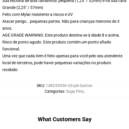
Sua escolha de dois tamanhos: pequena (1,25" / 32mm) e na sua cara
Grande (2,25" / 57mm)
Feito com Mylar resistente a riscos e UV
Atacar perigo...pequenas partes. Não para crianças menores de 3
anos.
AGE GRADE WARNING: Este produto destina-se à idade 8 e acima.
Risco de ponto agudo. Este produto contém um ponto afiado
funcional.
Uma vez que cada item é feito apenas para você pelo seu atendente
local de terceiros, pode haver pequenas variações no produto
recebido
SKU
:
148233036-US-pin-button
Categorias
:
Suga Pins
,
What Customers Say