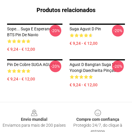
Produtos relacionados
Sope... Suga E Esperança De
Suga Agust D Pin
-20%
-20%
BTS Pin De Navio
€ 9,24 - € 12,00
€ 9,24 - € 12,00
Pin De Cobre SUGA AGUST D
Agust D Bangtan Suga Min
-20%
-20%
Yoongi Daechwita Pinças
€ 9,24 - € 12,00
€ 9,24 - € 12,00
Footer
Envio mundial
Compre com confiança
Enviamos para mais de 200 países
Protegido 24/7, do clique à
entrega