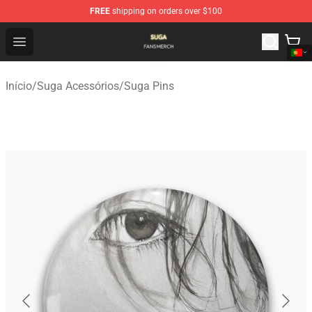
FREE
shipping on orders over $100
Suga Shop - Official Suga Merchandise Store
Open menu
Início
/
Suga Acessórios
/
Suga Pins