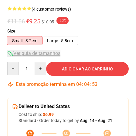
(4 customer reviews)
€11.56
€9.25
-20%
$10.05
Size
Small - 3.2cm
Large - 5.8cm
Ver guia de tamanhos
Quantity
ADICIONAR AO CARRINHO
Esta promoção termina em
04
:
04
:
53
Deliver to United States
Cost to ship:
$6.99
Standard - Order today to get by
Aug. 14 - Aug. 21