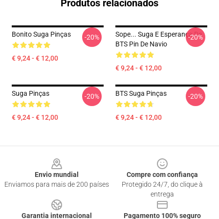
Produtos relacionados
Bonito Suga Pinças
Sope... Suga E Esperança De
-20%
-20%
BTS Pin De Navio
€ 9,24 - € 12,00
€ 9,24 - € 12,00
Suga Pinças
BTS Suga Pinças
-20%
-20%
€ 9,24 - € 12,00
€ 9,24 - € 12,00
Footer
Envio mundial
Compre com confiança
Enviamos para mais de 200 países
Protegido 24/7, do clique à
entrega
Garantia internacional
Pagamento 100% seguro