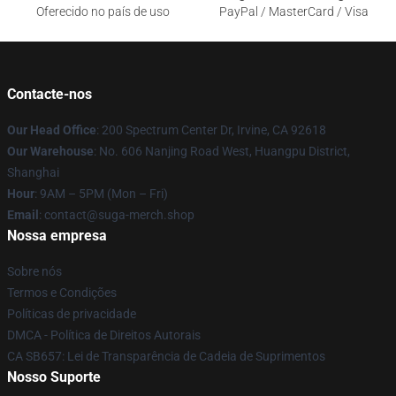
Oferecido no país de uso
PayPal / MasterCard / Visa
Contacte-nos
Our Head Office
: 200 Spectrum Center Dr, Irvine, CA 92618
Our Warehouse
: No. 606 Nanjing Road West, Huangpu District,
Shanghai
Hour
: 9AM – 5PM (Mon – Fri)
Email
: contact@suga-merch.shop
Nossa empresa
Sobre nós
Termos e Condições
Políticas de privacidade
DMCA - Política de Direitos Autorais
CA SB657: Lei de Transparência de Cadeia de Suprimentos
Nosso Suporte