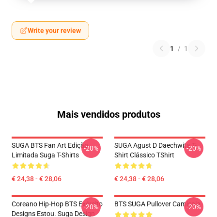
Write your review
1
/
1
Mais vendidos produtos
SUGA BTS Fan Art Edição
SUGA Agust D Daechwita T-
-20%
-20%
Limitada Suga T-Shirts
Shirt Clássico TShirt
€ 24,38 - € 28,06
€ 24,38 - € 28,06
Coreano Hip-Hop BTS Exército
BTS SUGA Pullover Camisola
-20%
-20%
Designs Estou. Suga Design