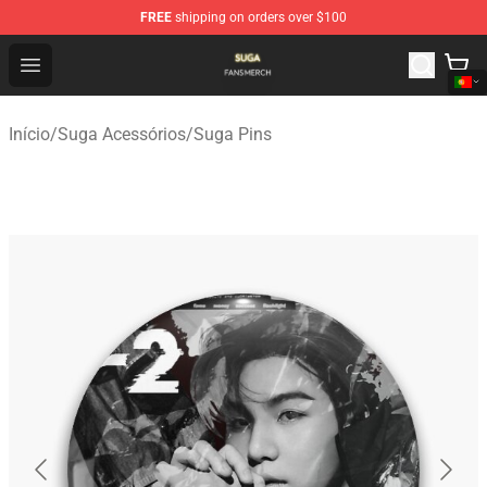
FREE
shipping on orders over $100
Suga Shop - Official Suga Merchandise Store
Open menu
Início
/
Suga Acessórios
/
Suga Pins