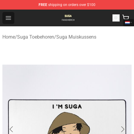
FREE
shipping on orders over $100
Suga Shop - Official Suga Merchandise Store
Open menu
Home
/
Suga Toebehoren
/
Suga Muiskussens