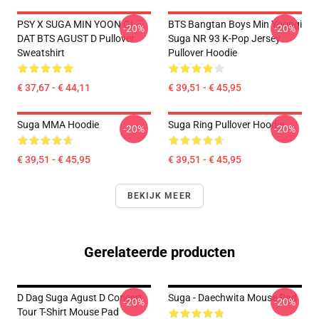
PSY X SUGA MIN YOON GI
BTS Bangtan Boys Min Yoongi
-20%
-20%
DAT BTS AGUST D Pullover
Suga NR 93 K-Pop Jersey
Sweatshirt
Pullover Hoodie
€ 37,67 - € 44,11
€ 39,51 - € 45,95
Suga MMA Hoodie
Suga Ring Pullover Hoodie
-20%
-20%
€ 39,51 - € 45,95
€ 39,51 - € 45,95
BEKIJK MEER
Gerelateerde producten
D Dag Suga Agust D Concert
Suga - Daechwita Mouse Pad
-20%
-20%
Tour T-Shirt Mouse Pad