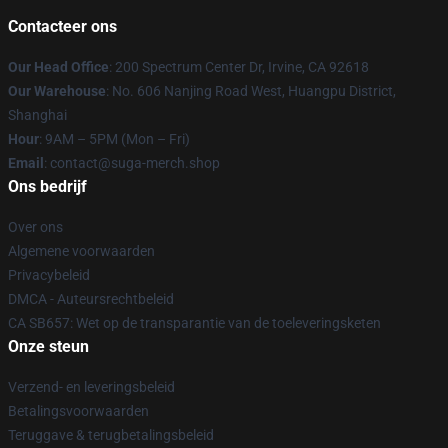
Contacteer ons
Our Head Office
: 200 Spectrum Center Dr, Irvine, CA 92618
Our Warehouse
: No. 606 Nanjing Road West, Huangpu District,
Shanghai
Hour
: 9AM – 5PM (Mon – Fri)
Email
: contact@suga-merch.shop
Ons bedrijf
Over ons
Algemene voorwaarden
Privacybeleid
DMCA - Auteursrechtbeleid
CA SB657: Wet op de transparantie van de toeleveringsketen
Onze steun
Verzend- en leveringsbeleid
Betalingsvoorwaarden
Teruggave & terugbetalingsbeleid