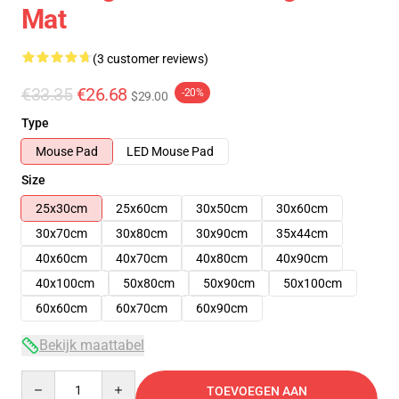
Mat
(3 customer reviews)
€33.35
€26.68
-20%
$29.00
Type
Mouse Pad
LED Mouse Pad
Size
25x30cm
25x60cm
30x50cm
30x60cm
30x70cm
30x80cm
30x90cm
35x44cm
40x60cm
40x70cm
40x80cm
40x90cm
40x100cm
50x80cm
50x90cm
50x100cm
60x60cm
60x70cm
60x90cm
Bekijk maattabel
Quantity
TOEVOEGEN AAN