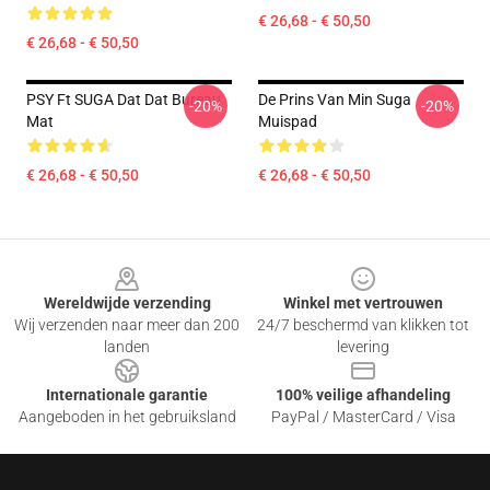
€ 26,68 - € 50,50
€ 26,68 - € 50,50
PSY Ft SUGA Dat Dat Bureau
De Prins Van Min Suga
-20%
-20%
Mat
Muispad
€ 26,68 - € 50,50
€ 26,68 - € 50,50
Footer
Wereldwijde verzending
Winkel met vertrouwen
Wij verzenden naar meer dan 200
24/7 beschermd van klikken tot
landen
levering
Internationale garantie
100% veilige afhandeling
Aangeboden in het gebruiksland
PayPal / MasterCard / Visa