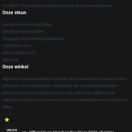
CA SB657: Wet op de transparantie van de toeleveringsketen
Onze steun
Verzend- en leveringsbeleid
Betalingsvoorwaarden
Teruggave & terugbetalingsbeleid
Contacteer ons
Klantenhulp (FAQ)
Whosale
Onze winkel
Wij bieden hoogwaardige producten die speciaal zijn ontworpen door
ons team van wereldklasse. Wij bieden een verscheidenheid aan
producten die zowel stijlvol en mooi zijn. Dit is niet alleen om je
individuele stijl te tonen, maar ook om je individualiteit met anderen te
delen.
UNLOCK