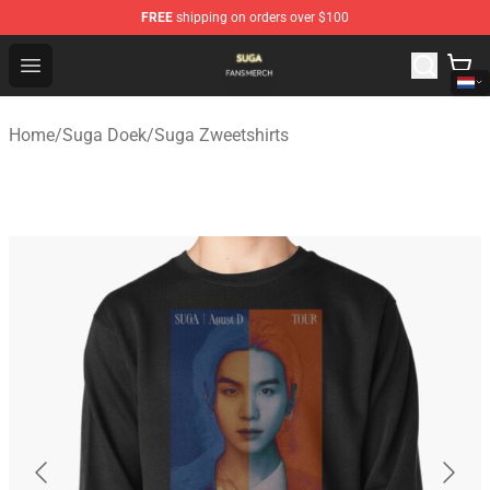
FREE
shipping on orders over $100
Suga Shop - Official Suga Merchandise Store
Open menu
Home
/
Suga Doek
/
Suga Zweetshirts