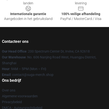
landen
levering
Internationale garantie
100% veilige afhandeling
Aangeboden in het gebruiksland
PayPal / MasterCard / Visa
Contacteer ons
Our Head Office
: 200 Spectrum Center Dr, Irvine, CA 92618
Our Warehouse
: No. 606 Nanjing Road West, Huangpu District,
Shanghai
Hour
: 9AM – 5PM (Mon – Fri)
Email
: contact@suga-merch.shop
Ons bedrijf
Over ons
Algemene voorwaarden
Privacybeleid
DMCA - Auteursrechtbeleid