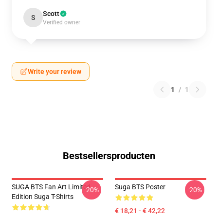
Scott
S
Verified owner
Write your review
1
/
1
Bestsellersproducten
SUGA BTS Fan Art Limited
Suga BTS Poster
-20%
-20%
Edition Suga T-Shirts
€ 18,21 - € 42,22