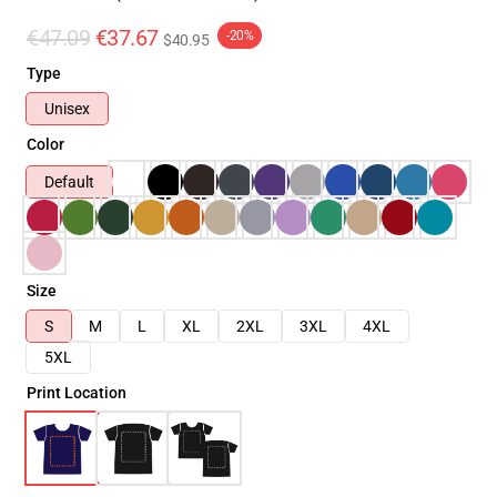
€47.09
€37.67
-20%
$40.95
Type
Unisex
Color
Default
Size
S
M
L
XL
2XL
3XL
4XL
5XL
Print Location