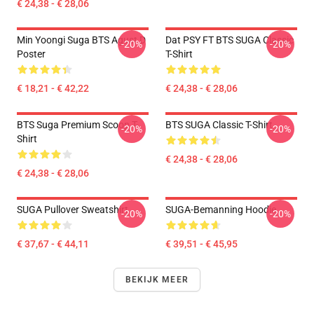
€ 24,38 - € 28,06
Min Yoongi Suga BTS Agust D
Dat PSY FT BTS SUGA Classic
-20%
-20%
Poster
T-Shirt
€ 18,21 - € 42,22
€ 24,38 - € 28,06
BTS Suga Premium Scoop T-
BTS SUGA Classic T-Shirt
-20%
-20%
Shirt
€ 24,38 - € 28,06
€ 24,38 - € 28,06
SUGA Pullover Sweatshirt
SUGA-Bemanning Hoodie
-20%
-20%
€ 37,67 - € 44,11
€ 39,51 - € 45,95
BEKIJK MEER