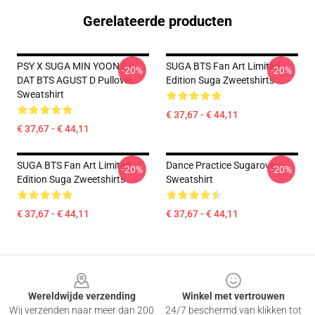
Gerelateerde producten
PSY X SUGA MIN YOON GI
SUGA BTS Fan Art Limited
-20%
-20%
DAT BTS AGUST D Pullover
Edition Suga Zweetshirts
Sweatshirt
€ 37,67 - € 44,11
€ 37,67 - € 44,11
SUGA BTS Fan Art Limited
Dance Practice Sugarovers
-20%
-20%
Edition Suga Zweetshirts
Sweatshirt
€ 37,67 - € 44,11
€ 37,67 - € 44,11
Footer
Wereldwijde verzending
Winkel met vertrouwen
Wij verzenden naar meer dan 200
24/7 beschermd van klikken tot