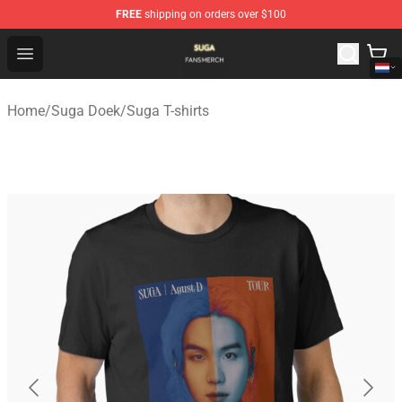
FREE
shipping on orders over $100
Suga Shop - Official Suga Merchandise Store
Open menu
Home
/
Suga Doek
/
Suga T-shirts