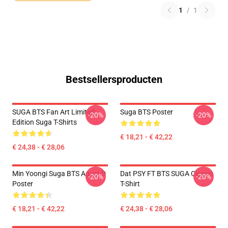
1
/
1
Bestsellersproducten
SUGA BTS Fan Art Limited
Suga BTS Poster
-20%
-20%
Edition Suga T-Shirts
€ 18,21 - € 42,22
€ 24,38 - € 28,06
Min Yoongi Suga BTS Agust D
Dat PSY FT BTS SUGA Classic
-20%
-20%
Poster
T-Shirt
€ 18,21 - € 42,22
€ 24,38 - € 28,06