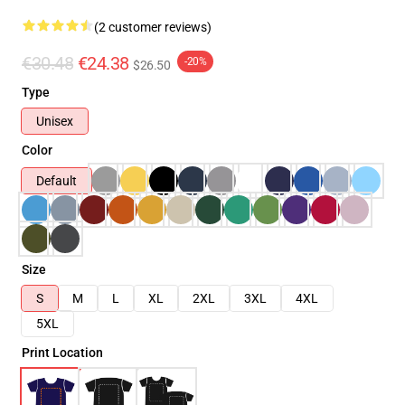
(2 customer reviews)
€30.48
€24.38
-20%
$26.50
Type
Unisex
Color
Default
Size
S
M
L
XL
2XL
3XL
4XL
5XL
Print Location