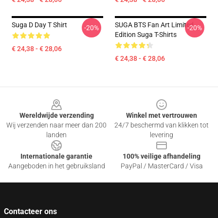
Suga D Day T Shirt
SUGA BTS Fan Art Limited
-20%
-20%
Edition Suga T-Shirts
€ 24,38 - € 28,06
€ 24,38 - € 28,06
Footer
Wereldwijde verzending
Winkel met vertrouwen
Wij verzenden naar meer dan 200
24/7 beschermd van klikken tot
landen
levering
Internationale garantie
100% veilige afhandeling
Aangeboden in het gebruiksland
PayPal / MasterCard / Visa
Contacteer ons