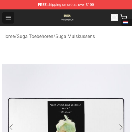
FREE
shipping on orders over $100
Suga Shop - Official Suga Merchandise Store
Open menu
Home
/
Suga Toebehoren
/
Suga Muiskussens