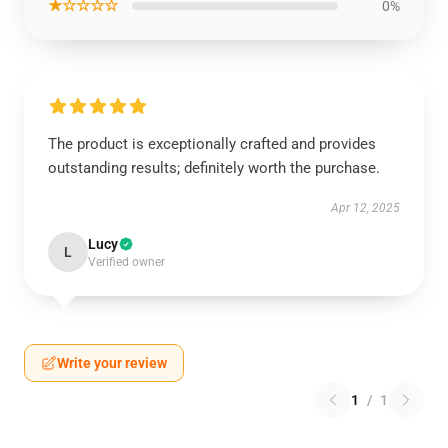
★☆☆☆☆
0%
The product is exceptionally crafted and provides
outstanding results; definitely worth the purchase.
Apr 12, 2025
Lucy
L
Verified owner
Write your review
1
/
1