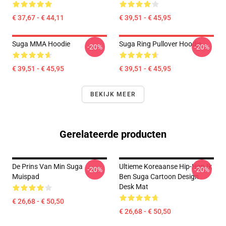
€ 37,67 - € 44,11
€ 39,51 - € 45,95
Suga MMA Hoodie
Suga Ring Pullover Hoodie
-20%
-20%
€ 39,51 - € 45,95
€ 39,51 - € 45,95
BEKIJK MEER
Gerelateerde producten
De Prins Van Min Suga
Ultieme Koreaanse Hip-Hop Ik
-20%
-20%
Muispad
Ben Suga Cartoon Design
Desk Mat
€ 26,68 - € 50,50
€ 26,68 - € 50,50