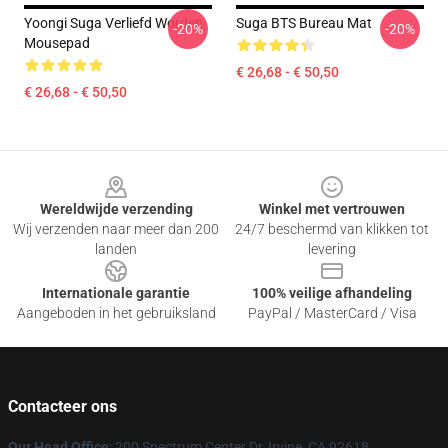
Yoongi Suga Verliefd Worden
Suga BTS Bureau Mat
-20%
-20%
Mousepad
€ 26,68 - € 50,50
€ 26,68 - € 50,50
Footer
Wereldwijde verzending
Winkel met vertrouwen
Wij verzenden naar meer dan 200
24/7 beschermd van klikken tot
landen
levering
Internationale garantie
100% veilige afhandeling
Aangeboden in het gebruiksland
PayPal / MasterCard / Visa
Contacteer ons
Our Head Office
: 200 Spectrum Center Dr, Irvine, CA 92618