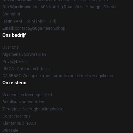
Our Warehouse
: No. 606 Nanjing Road West, Huangpu District,
Shanghai
Hour
: 9AM – 5PM (Mon – Fri)
Email
: contact@suga-merch.shop
Ons bedrijf
Over ons
Algemene voorwaarden
Privacybeleid
DMCA - Auteursrechtbeleid
CA SB657: Wet op de transparantie van de toeleveringsketen
Onze steun
Verzend- en leveringsbeleid
Betalingsvoorwaarden
Teruggave & terugbetalingsbeleid
Contacteer ons
Klantenhulp (FAQ)
Whosale