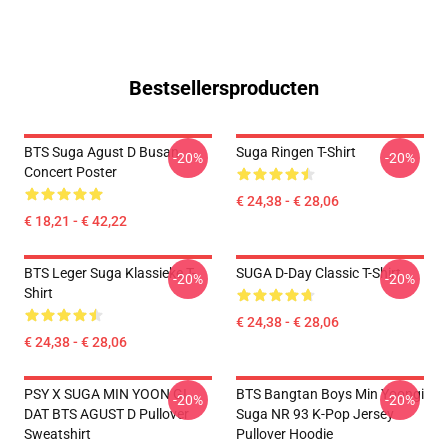
Bestsellersproducten
BTS Suga Agust D Busan
Suga Ringen T-Shirt
-20%
-20%
Concert Poster
€ 24,38 - € 28,06
€ 18,21 - € 42,22
BTS Leger Suga Klassieke T-
SUGA D-Day Classic T-Shirt
-20%
-20%
Shirt
€ 24,38 - € 28,06
€ 24,38 - € 28,06
PSY X SUGA MIN YOON GI
BTS Bangtan Boys Min Yoongi
-20%
-20%
DAT BTS AGUST D Pullover
Suga NR 93 K-Pop Jersey
Sweatshirt
Pullover Hoodie