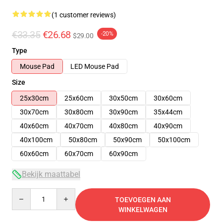
(1 customer reviews)
€33.35
€26.68
-20%
$29.00
Type
Mouse Pad
LED Mouse Pad
Size
25x30cm
25x60cm
30x50cm
30x60cm
30x70cm
30x80cm
30x90cm
35x44cm
40x60cm
40x70cm
40x80cm
40x90cm
40x100cm
50x80cm
50x90cm
50x100cm
60x60cm
60x70cm
60x90cm
Bekijk maattabel
Quantity
TOEVOEGEN AAN
WINKELWAGEN