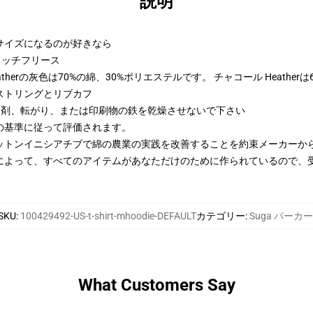
説明
2サイズになるのが好きなら
トンリッチフリース
therの灰色は70%の綿、30%ポリエステルです。 チャコール Heather
ストリングとリブカフ
漂白剤、転がり、または印刷物の鉄を乾燥させないで下さい
の基準に従って評価されます。
ットンイニシアチブで綿の農業の実践を改善することを約束メーカーか
によって、すべてのアイテムがあなただけのために作られているので、
SKU
:
100429492-US-t-shirt-mhoodie-DEFAULT
カテゴリー
:
Suga パーカー
What Customers Say