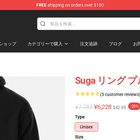
FREE
shipping on orders over $100
ショップ
カテゴリーで購入
注文追跡
ブログ
お
Suga リング
(5 customer reviews
¥7,785
¥6,228
-20%
$42.95
Type
Unisex
Size