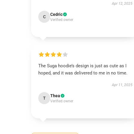
Apr 12, 2025
Cedric
C
Verified owner
The Suga hoodie’s design is just as cute as I
hoped, and it was delivered to me in no time.
Apr 11, 2025
Thea
T
Verified owner