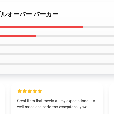
リング プルオーバー パーカー
Great item that meets all my expectations. It’s
well-made and performs exceptionally well.