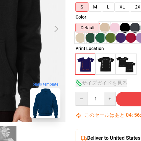
S
M
L
XL
2X
Color
Default
Print Location
サイズガイドを見る
blank template
Quantity
このセールはあと
04
:
56
Deliver to United States