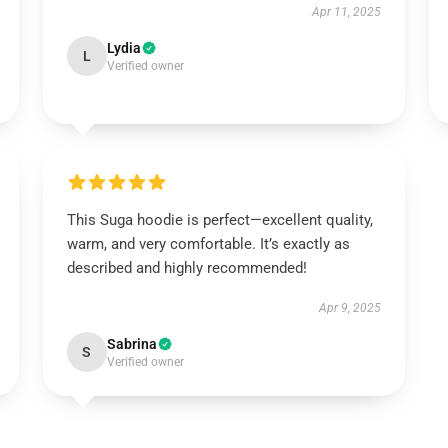
Apr 11, 2025
Lydia
L
Verified owner
This Suga hoodie is perfect—excellent quality,
warm, and very comfortable. It’s exactly as
described and highly recommended!
Apr 9, 2025
Sabrina
S
Verified owner