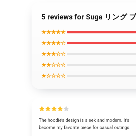
5 reviews for Suga 
★★★★★
★★★★☆
★★★☆☆
★★☆☆☆
★☆☆☆☆
The hoodie’s design is sleek and modern. It’s
become my favorite piece for casual outings.