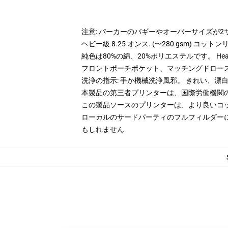
注意: パーカーのバギーやオーバーサイズが
ヘビー級 8.25 オンス. (〜280 gsm) コッ
純色は80%の綿、20%ポリエステルです。 Hea
フロントポーチポケット、マッチングドロー
洗浄の指示: 手か機械洗浄風邪。 きれい、
本製品の第三者プリンターは、国際労働機関
この製品ソースのプリンターは、より良いコ
ローカルのサードパーティのフルフィルダー
もしれません