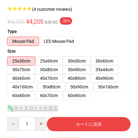
(4 customer reviews)
¥5,256
¥4,205
-20%
$29.00
Type
Mouse Pad
LED Mouse Pad
Size
25x30cm
25x60cm
30x50cm
30x60cm
30x70cm
30x80cm
30x90cm
35x44cm
40x60cm
40x70cm
40x80cm
40x90cm
40x100cm
50x80cm
50x90cm
50x100cm
60x60cm
60x70cm
60x90cm
サイズガイドを見る
Quantity
カートに追加