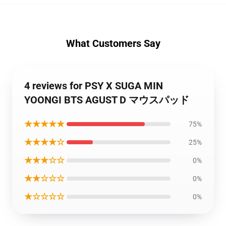
What Customers Say
4 reviews for PSY X SUGA MIN
YOONGI BTS AGUST D マウスパッド
★★★★★
75%
★★★★☆
25%
★★★☆☆
0%
★★☆☆☆
0%
★☆☆☆☆
0%