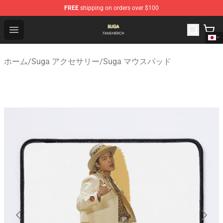
FREE
shipping on orders over $100
Suga Shop - Official Suga Merchandise Store
Open menu
ホーム
/
Suga アクセサリー
/
Suga マウスパッド