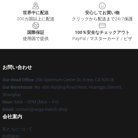
世界中に配送
安心してお買い物
200カ国以上に配送
クリックから配送まで24/7保護
国際保証
100％安全なチェックアウト
使用国で提供
PayPal / マスターカード / ビザ
お問い合わせ
Our Head Office
: 200 Spectrum Center Dr, Irvine, CA 92618
Our Warehouse
: No. 606 Nanjing Road West, Huangpu District,
Shanghai
Hour
: 9AM – 5PM (Mon – Fri)
Email
: contact@suga-merch.shop
会社案内
私たちについて
利用規約