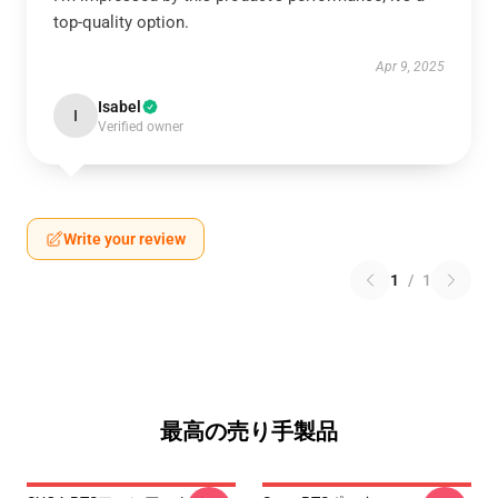
top-quality option.
Apr 9, 2025
Isabel
I
Verified owner
Write your review
1
/
1
最高の売り手製品