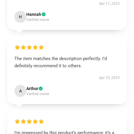
Apr 11, 2025
Hannah
H
Verified owner
The item matches the description perfectly. I’d
definitely recommend it to others.
Apr 10, 2025
Arthur
A
Verified owner
I’m impressed by this product’s performance; it’s a