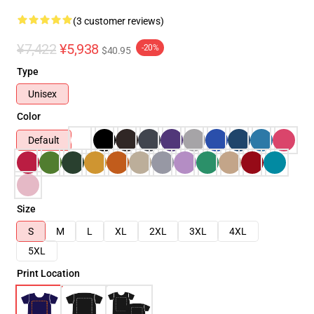
(3 customer reviews)
¥7,422
¥5,938
-20%
$40.95
Type
Unisex
Color
Default
Size
S
M
L
XL
2XL
3XL
4XL
5XL
Print Location