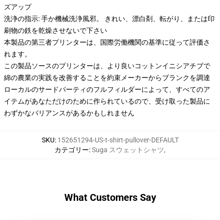
ズアップ
洗浄の指示: 手か機械洗浄風邪。 きれい、漂白剤、転がり、または印
刷物の鉄を乾燥させないで下さい
本製品の第三者プリンターは、国際労働機関の基準に従って評価さ
れます。
この製品ソースのプリンターは、より良いコットンイニシアチブで
綿の農業の実践を改善することを約束メーカーからブランクを調達
ローカルのサードパーティのフルフィルダーによって、すべてのア
イテムがあなただけのために作られているので、受け取った製品に
わずかなバリアンスがあるかもしれません
SKU
:
152651294-US-t-shirt-pullover-DEFAULT
カテゴリー
:
Suga スウェットシャツ
,
What Customers Say