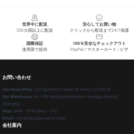
Footer
世界中に配送
安心してお買い物
200カ国以上に配送
クリックから配送まで24/7保護
国際保証
100％安全なチェックアウト
使用国で提供
PayPal / マスターカード / ビザ
お問い合わせ
Our Head Office
: 200 Spectrum Center Dr, Irvine, CA 92618
Our Warehouse
: No. 606 Nanjing Road West, Huangpu District,
Shanghai
Hour
: 9AM – 5PM (Mon – Fri)
Email
: contact@suga-merch.shop
会社案内