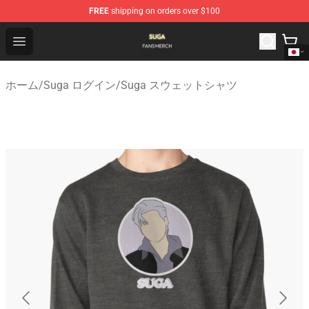
FREE
shipping on orders over $100
Suga Shop - Official Suga Merchandise Store
Open menu
ホーム
/
Suga ログイン
/
Suga スウェットシャツ