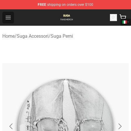
FREE
shipping on orders over $100
Suga Shop - Official Suga Merchandise Store
Open menu
Home
/
Suga Accessori
/
Suga Perni