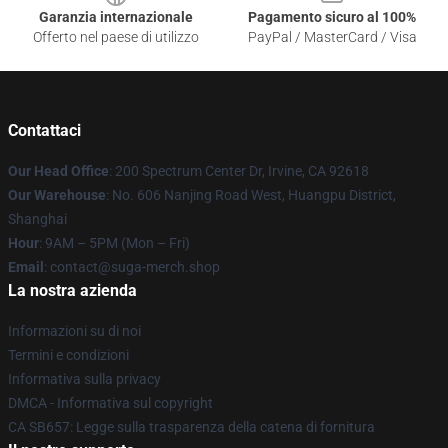
Garanzia internazionale
Pagamento sicuro al 100%
Offerto nel paese di utilizzo
PayPal / MasterCard / Visa
Contattaci
Our Head Office
: 200 Spectrum Center Dr, Irvine, CA 92618
Our Warehouse
: No. 606 Nanjing Road West, Huangpu District,
Shanghai
Hour
: 9AM – 5PM (Mon – Fri)
Email
: contact@suga-merch.shop
La nostra azienda
Informazioni su di noi
Termini e condizioni
Informativa sulla privacy
DMCA - Informativa sul copyright
CA SB657: Legge sulla trasparenza della catena di fornitura