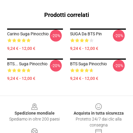
Prodotti correlati
Carino Suga Pinocchio
SUGA Da BTS Pin
-20%
-20%
9,24 € - 12,00 €
9,24 € - 12,00 €
BTS... Suga Pinocchio
BTS Suga Pinocchio
-20%
-20%
9,24 € - 12,00 €
9,24 € - 12,00 €
Footer
Spedizione mondiale
Acquista in tutta sicurezza
Spediamo in oltre 200 paesi
Protetto 24/7 dai clic alla
consegna