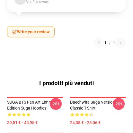
Verified owner
Write your review
1
/
1
I prodotti più venduti
SUGA BTS Fan Art Limited
Daechwita Suga Versione
-20%
-20%
Edition Suga Hoodies
Classic T-Shirt
39,51 € - 45,95 €
24,38 € - 28,06 €