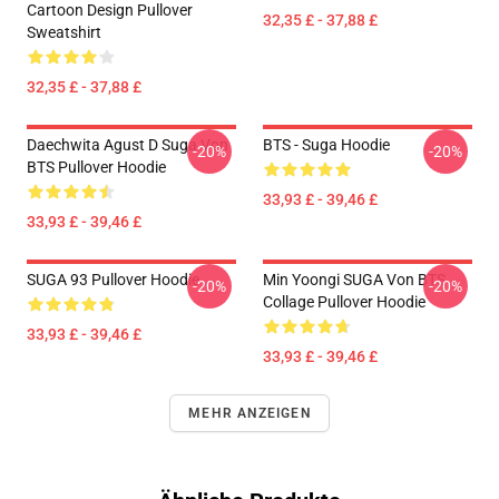
Cartoon Design Pullover
32,35 £ - 37,88 £
Sweatshirt
32,35 £ - 37,88 £
Daechwita Agust D Suga Von
BTS - Suga Hoodie
-20%
-20%
BTS Pullover Hoodie
33,93 £ - 39,46 £
33,93 £ - 39,46 £
SUGA 93 Pullover Hoodie
Min Yoongi SUGA Von BTS
-20%
-20%
Collage Pullover Hoodie
33,93 £ - 39,46 £
33,93 £ - 39,46 £
MEHR ANZEIGEN