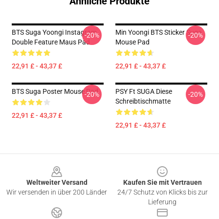
Ähnliche Produkte
BTS Suga Yoongi Instagram
Min Yoongi BTS Sticker Suga
-20%
-20%
Double Feature Maus Pad
Mouse Pad
22,91 £ - 43,37 £
22,91 £ - 43,37 £
BTS Suga Poster Mouse Pad
PSY Ft SUGA Diese
-20%
-20%
Schreibtischmatte
22,91 £ - 43,37 £
22,91 £ - 43,37 £
Footer
Weltweiter Versand
Kaufen Sie mit Vertrauen
Wir versenden in über 200 Länder
24/7 Schutz von Klicks bis zur
Lieferung