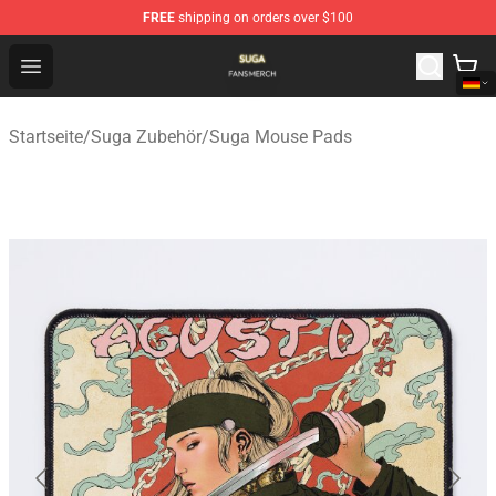
FREE
shipping on orders over $100
Suga Shop - Official Suga Merchandise Store
Open menu
Startseite
/
Suga Zubehör
/
Suga Mouse Pads