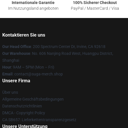
Internationale Garantie
100% Sicherer Checkout
Im Nutzungsland angeboten
PayPal / MasterCard / Visa
Kontaktieren Sie uns
Our Head Office
: 200 Spectrum Center Dr, Irvine, CA 92618
Our Warehouse
: No. 606 Nanjing Road West, Huangpu District,
Shanghai
Hour
: 9AM – 5PM (Mon – Fri)
Email
: contact@suga-merch.shop
Unsere Firma
Über uns
Allgemeine Geschäftsbedingungen
Datenschutzrichtlinien
DMCA - Copyright Policy
CA SB657: Lieferkettentransparenzgesetz
Unsere Unterstützung