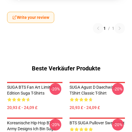
Write your review
1
/
1
Beste Verkäufer Produkte
SUGA BTS Fan Art Limited
SUGA Agust D Daechwita
-20%
-20%
Edition Suga T-Shirts
TShirt Classic T-Shirt
20,93 £ - 24,09 £
20,93 £ - 24,09 £
Koreanische Hip-Hop BTS
BTS SUGA Pullover Sweatshirt
-20%
-20%
Army Designs Ich Bin Suga