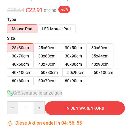
£28.64
£22.91
-20%
$29.00
Type
Mouse Pad
LED Mouse Pad
Size
25x30cm
25x60cm
30x50cm
30x60cm
30x70cm
30x80cm
30x90cm
35x44cm
40x60cm
40x70cm
40x80cm
40x90cm
40x100cm
50x80cm
50x90cm
50x100cm
60x60cm
60x70cm
60x90cm
Größentabelle anzeigen
Quantity
IN DEN WARENKORB
Diese Aktion endet in
04
:
56
:
54