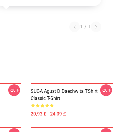
1
/
1
-20%
-20%
SUGA Agust D Daechwita TShirt
Classic T-Shirt
20,93 £ - 24,09 £