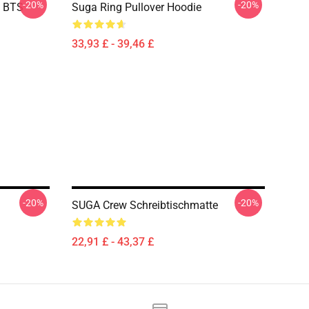
-20%
-20%
n BTS
Suga Ring Pullover Hoodie
33,93 £ - 39,46 £
-20%
-20%
SUGA Crew Schreibtischmatte
22,91 £ - 43,37 £