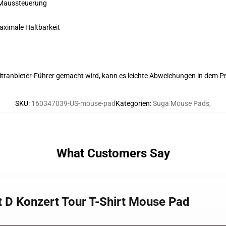
 Maussteuerung
maximale Haltbarkeit
 Drittanbieter-Führer gemacht wird, kann es leichte Abweichungen in dem P
SKU
:
160347039-US-mouse-pad
Kategorien
:
Suga Mouse Pads
,
What Customers Say
t D Konzert Tour T-Shirt Mouse Pad