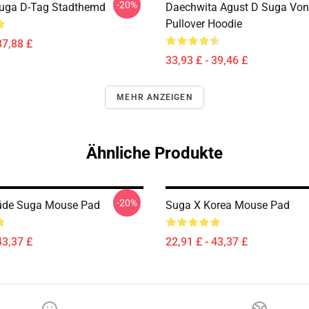
-20%
Suga D-Tag Stadthemd
Daechwita Agust D Suga Vo
Pullover Hoodie
37,88 £
33,93 £ - 39,46 £
MEHR ANZEIGEN
Ähnliche Produkte
-20%
Müde Suga Mouse Pad
Suga X Korea Mouse Pad
43,37 £
22,91 £ - 43,37 £