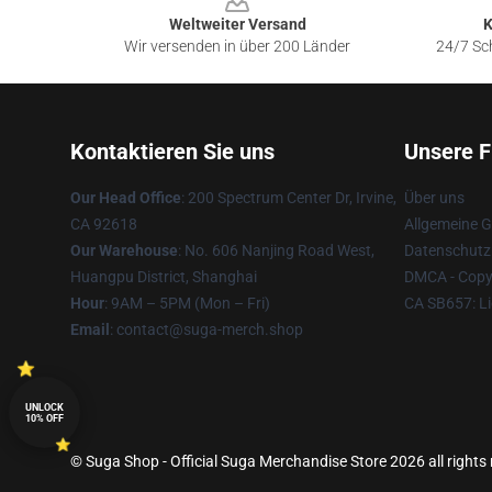
Weltweiter Versand
K
Wir versenden in über 200 Länder
24/7 Sch
Kontaktieren Sie uns
Unsere F
Our Head Office
: 200 Spectrum Center Dr, Irvine,
Über uns
CA 92618
Allgemeine 
Our Warehouse
: No. 606 Nanjing Road West,
Datenschutzr
Huangpu District, Shanghai
DMCA - Copyr
Hour
: 9AM – 5PM (Mon – Fri)
CA SB657: Li
Email
: contact@suga-merch.shop
UNLOCK
10% OFF
© Suga Shop - Official Suga Merchandise Store 2026 all rights