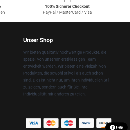
e
100% Sicherer Checkout
ten
PayPal / MasterCard / Visa
Unser Shop
Wir bieten qualitativ hochwertige Produkte, die
speziell von unserem erstklassigen Team
entwickelt werden. Wir bieten eine Vielzahl von
Produkten, die sowohl stilvoll als auch schön
sind. Dies ist nicht nur, um Ihren individuellen Stil
zu zeigen, sondern auch für Sie, Ihre
Individualität mit anderen zu teilen.
Help