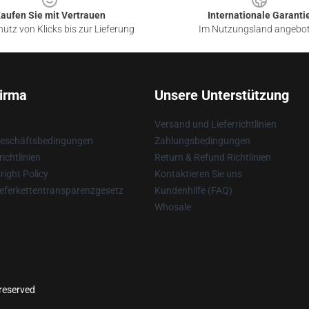
aufen Sie mit Vertrauen
Internationale Garanti
utz von Klicks bis zur Lieferung
Im Nutzungsland angebo
irma
Unsere Unterstützung
Versand und Lieferrichtlinien
Geschäftsbedingungen
Zahlungsbedingungen
ichtlinien
Return & Refund Richtlinien
ight Policy
Kontaktieren Sie uns
eferkettentransparenzgesetz
Kundenhilfe (FAQ)
Whosale
 reserved