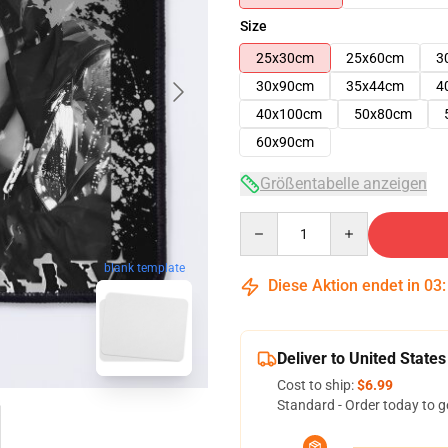
Size
25x30cm
25x60cm
3
30x90cm
35x44cm
4
40x100cm
50x80cm
60x90cm
Größentabelle anzeigen
Quantity
blank template
Diese Aktion endet in
03
Deliver to United States
Cost to ship:
$6.99
Standard - Order today to g