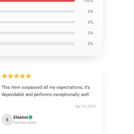
100%
0%
0%
0%
0%
This item surpassed all my expectations; it’s
dependable and performs exceptionally well.
Apr 10, 2025
Eleanor
E
Verified owner