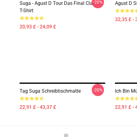
-20%
Suga - Agust D Tour Das Final Classic
Agust D 
T-Shirt
32,35 £ - 
20,93 £ - 24,09 £
-20%
Tag Suga Schreibtischmatte
Ich Bin 
22,91 £ - 43,37 £
22,91 £ - 
Footer