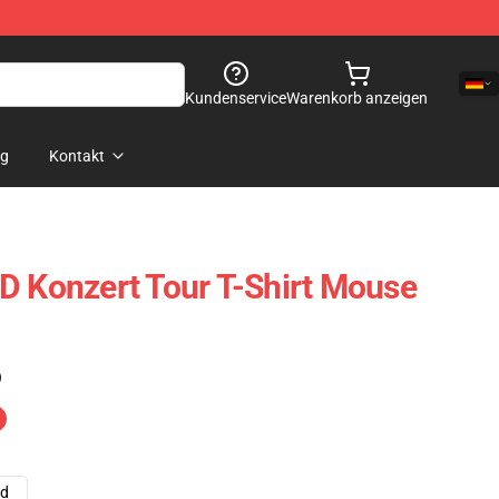
Kundenservice
Warenkorb anzeigen
og
Kontakt
D Konzert Tour T-Shirt Mouse
)
ad